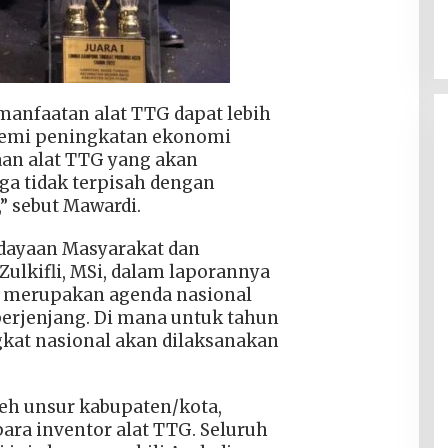
manfaatan alat TTG dapat lebih
demi peningkatan ekonomi
aan alat TTG yang akan
a tidak terpisah dengan
,” sebut Mawardi.
dayaan Masyarakat dan
lkifli, MSi, dalam laporannya
i merupakan agenda nasional
berjenjang. Di mana untuk tahun
gkat nasional akan dilaksanakan
oleh unsur kabupaten/kota,
ra inventor alat TTG. Seluruh