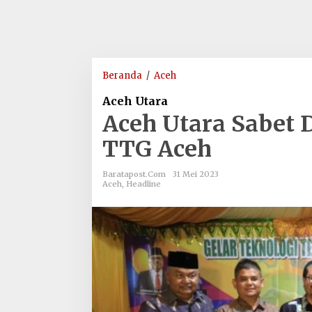
Aceh
Beranda
/
Aceh
Utara
Aceh Utara
Sabet
Aceh Utara Sabet 
Dua
Piala
TTG Aceh
Pada
Ajang
Baratapost.com
31 Mei 2023
TTG
Aceh
,
Headline
Aceh