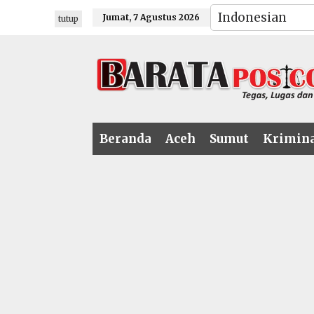
Lewati
Jumat, 7 Agustus 2026
tutup
ke
konten
Beranda
Aceh
Sumut
Krimin