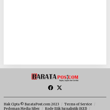
Hak Cipta © BarataPost.com 2023
Terms of Service
Pedoman Media Siber
Kode Etik Jurnalistik (KEJ)