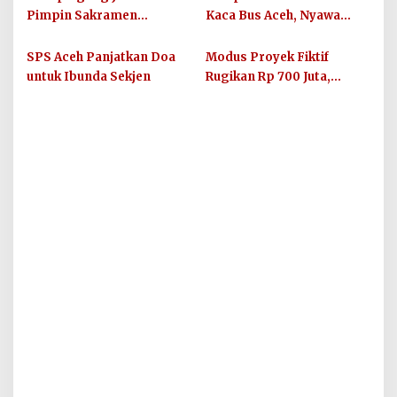
Dunia 2026
Berkualitas
Pimpin Sakramen
Kaca Bus Aceh, Nyawa
Perkawinan Carolus
Balita dan Ibunya
Raditya dan Klara Fidelia
Terancam
SPS Aceh Panjatkan Doa
Modus Proyek Fiktif
untuk Ibunda Sekjen
Rugikan Rp 700 Juta,
Oknum PNS Bener Meriah
Diamankan Polres
Lhokseumawe