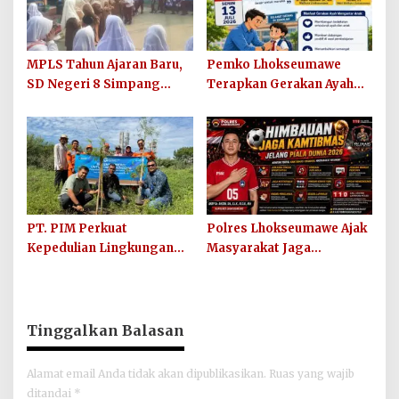
MPLS Tahun Ajaran Baru,
Pemko Lhokseumawe
SD Negeri 8 Simpang
Terapkan Gerakan Ayah
Keuramat Siap Wujudkan
Mengantar Anak ke
Sekolah Berkualitas dan
Sekolah
Berkarakter
PT. PIM Perkuat
Polres Lhokseumawe Ajak
Kepedulian Lingkungan
Masyarakat Jaga
Hijau Lewat Aksi Iklim dan
Kamtibmas dan Junjung
Penguatan Ekosistem
Sportivitas Jelang Piala
Dunia 2026
Tinggalkan Balasan
Alamat email Anda tidak akan dipublikasikan.
Ruas yang wajib
ditandai
*