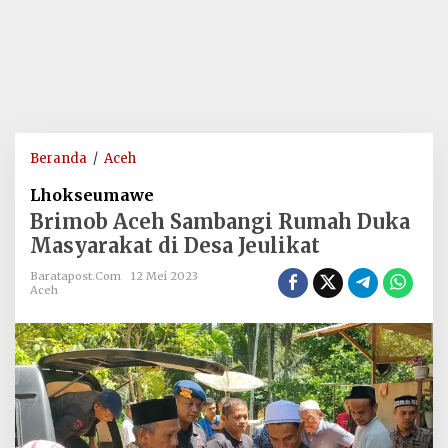
Brimob
Beranda
/
Aceh
Aceh
Lhokseumawe
Sambangi
Brimob Aceh Sambangi Rumah Duka
Rumah
Masyarakat di Desa Jeulikat
Duka
Masyarakat
Baratapost.com
12 Mei 2023
di
Aceh
Desa
Jeulikat