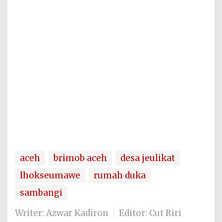
aceh
brimob aceh
desa jeulikat
lhokseumawe
rumah duka
sambangi
Writer: Azwar Kadiron
Editor: Cut Riri