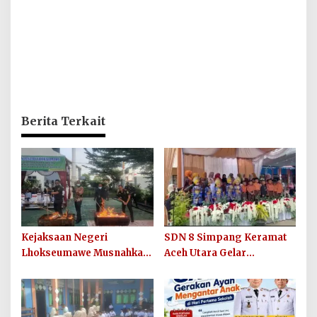
Berita Terkait
Kejaksaan Negeri
SDN 8 Simpang Keramat
Lhokseumawe Musnahkan
Aceh Utara Gelar
Barang Bukti Perkara
Penutupan MPLS Ramah
Berkekuatan Hukum Tetap
Tahun Ajaran 2026/2027
dan Sosialisasikan Lelang
Barang Rampasan