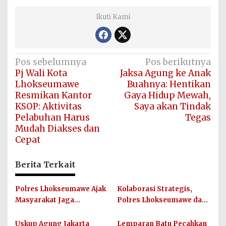
Ikuti Kami
Navigasi
Pos sebelumnya
Pos berikutnya
Pj Wali Kota
Jaksa Agung ke Anak
pos
Lhokseumawe
Buahnya: Hentikan
Resmikan Kantor
Gaya Hidup Mewah,
KSOP: Aktivitas
Saya akan Tindak
Pelabuhan Harus
Tegas
Mudah Diakses dan
Cepat
Berita Terkait
Polres Lhokseumawe Ajak
Kolaborasi Strategis,
Masyarakat Jaga
Polres Lhokseumawe dan
Kamtibmas dan Junjung
UIN SUNA Dorong
Sportivitas Jelang Piala
Layanan Publik
Uskup Agung Jakarta
Lemparan Batu Pecahkan