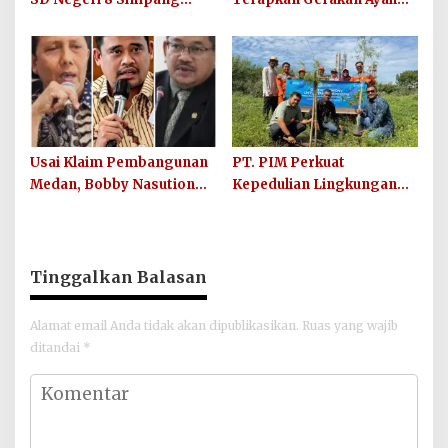
Keuramat Siap Wujudkan
Mengantar Anak ke
Sekolah Berkualitas dan
Sekolah
Berkarakter
Usai Klaim Pembangunan
PT. PIM Perkuat
Medan, Bobby Nasution
Kepedulian Lingkungan
Didesak Buktikan Hasil,
Hijau Lewat Aksi Iklim dan
Bukan Sekadar Narasi
Penguatan Ekosistem
Politik
Tinggalkan Balasan
Alamat email Anda tidak akan dipublikasikan.
Ruas yang wajib
ditandai
*