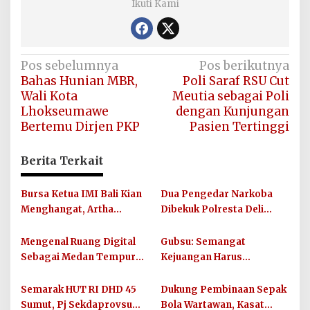
Ikuti Kami
Navigasi
Pos sebelumnya
Pos berikutnya
Bahas Hunian MBR,
Poli Saraf RSU Cut
pos
Wali Kota
Meutia sebagai Poli
Lhokseumawe
dengan Kunjungan
Bertemu Dirjen PKP
Pasien Tertinggi
Berita Terkait
Bursa Ketua IMI Bali Kian
Dua Pengedar Narkoba
Menghangat, Artha
Dibekuk Polresta Deli
Wirawan Deklarasikan
Serdang di Pagar Merbau,
Kesiapan Maju
Peredaran Sabu Kembali
Mengenal Ruang Digital
Gubsu: Semangat
Digagalkan
Sebagai Medan Tempur
Kejuangan Harus
Modern yang Tak Pernah
Ditularkan di 33 Kabupaten
Mengenal Gencatan
Kota Sumut
Semarak HUT RI DHD 45
Dukung Pembinaan Sepak
Senjata
Sumut, Pj Sekdaprovsu
Bola Wartawan, Kasat