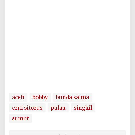
aceh
bobby
bunda salma
erni sitorus
pulau
singkil
sumut