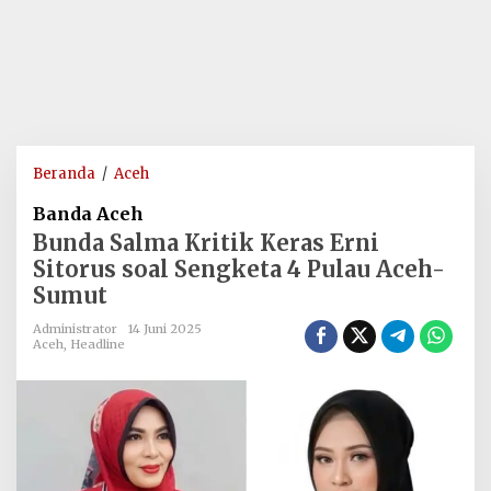
Bunda
Beranda
/
Aceh
Salma
Banda Aceh
Kritik
Bunda Salma Kritik Keras Erni
Keras
Sitorus soal Sengketa 4 Pulau Aceh-
Erni
Sumut
Sitorus
soal
Administrator
14 Juni 2025
Sengketa
Aceh
,
Headline
4
Pulau
Aceh-
Sumut