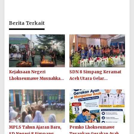
Berita Terkait
Kejaksaan Negeri
SDN 8 Simpang Keramat
Lhokseumawe Musnahkan
Aceh Utara Gelar
Barang Bukti Perkara
Penutupan MPLS Ramah
Berkekuatan Hukum Tetap
Tahun Ajaran 2026/2027
dan Sosialisasikan Lelang
Barang Rampasan
MPLS Tahun Ajaran Baru,
Pemko Lhokseumawe
SD Negeri 8 Simpang
Terapkan Gerakan Ayah