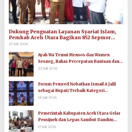
Dukung Penguatan Layanan Syariat Islam,
Pemkab Aceh Utara Bagikan 852 Sepmor
untuk Imum Gampong
27 Juli 2026
Ayah Wa Temui Mensos dan Wamen
Sesneg, Bahas Percepatan Bantuan dan
Dana Direktif Presiden
22 Juli 2026
Forum Pemred Nobatkan Ismail A Jalil
sebagai Bupati Terbaik Kategori
Komunikasi dan Informasi Publik
18 Juli 2026
Pemerintah Kabupaten Aceh Utara Gelar
Peusijuek dan Lepas Sambut Dandim
0103/AUT
17 Juli 2026