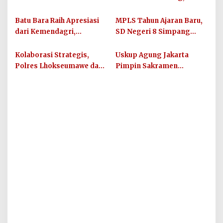
Tamiang Diproses Secara
Percepatan Bantuan dan
Hukum, Sesuai UU Nomor
Dana Direktif Presiden
Batu Bara Raih Apresiasi
MPLS Tahun Ajaran Baru,
12 Tahun 2022 Tentang
dari Kemendagri,
SD Negeri 8 Simpang
TPKS
Percepatan Realisasi
Keuramat Siap Wujudkan
Anggaran Jadi Sorotan
Sekolah Berkualitas dan
Kolaborasi Strategis,
Uskup Agung Jakarta
Berkarakter
Polres Lhokseumawe dan
Pimpin Sakramen
UIN SUNA Dorong
Perkawinan Carolus
Layanan Publik
Raditya dan Klara Fidelia
Berkualitas