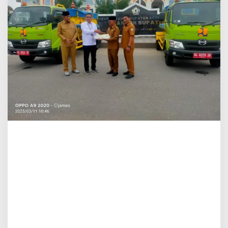
Tank
Senilai
Lebih
Rp
30
Miliar