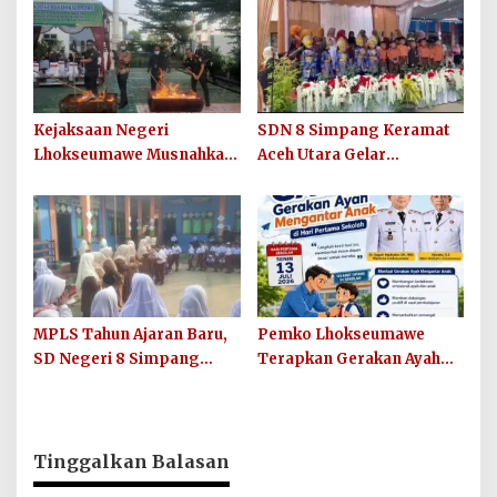
12 Tahun 2022 Tentang
Miliar untuk Perkuat
TPKS
Belanja ASN 2026
Kejaksaan Negeri
SDN 8 Simpang Keramat
Lhokseumawe Musnahkan
Aceh Utara Gelar
Barang Bukti Perkara
Penutupan MPLS Ramah
Berkekuatan Hukum Tetap
Tahun Ajaran 2026/2027
dan Sosialisasikan Lelang
Barang Rampasan
MPLS Tahun Ajaran Baru,
Pemko Lhokseumawe
SD Negeri 8 Simpang
Terapkan Gerakan Ayah
Keuramat Siap Wujudkan
Mengantar Anak ke
Sekolah Berkualitas dan
Sekolah
Berkarakter
Tinggalkan Balasan