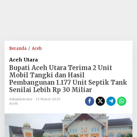
Bupati
Beranda
/
Aceh
Aceh
Aceh Utara
Utara
Bupati Aceh Utara Terima 2 Unit
Terima
Mobil Tangki dan Hasil
2
Pembangunan 1.177 Unit Septik Tank
Unit
Senilai Lebih Rp 30 Miliar
Mobil
Tangki
Administrator
12 Maret 2025
dan
Aceh
Hasil
Pembangunan
1.177
Unit
Septik