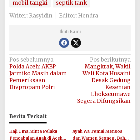
mobil tangki
septik tank
Writer: Rasyidin
Editor: Hendra
Ikuti Kami
Navigasi
Pos sebelumnya
Pos berikutnya
Polda Aceh: AKBP
Mangkrak, Wakil
pos
Jatmiko Masih dalam
Wali Kota Husaini
Pemeriksaan
Desak Gedung
Divpropam Polri
Kesenian
Lhokseumawe
Segera Difungsikan
Berita Terkait
Haji Uma Minta Pelaku
Ayah Wa Temui Mensos
Pencabulan Anak di Aceh
dan Wamen Sesneg, Bahas