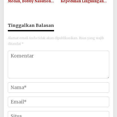
Medan, Bobby Nasution
Kepedulian Lingkungan
Didesak Buktikan Hasil,
Hijau Lewat Aksi Iklim dan
Bukan Sekadar Narasi
Penguatan Ekosistem
Politik
Tinggalkan Balasan
Alamat email Anda tidak akan dipublikasikan.
Ruas yang wajib
ditandai
*