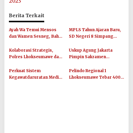
2023
Berita Terkait
Ayah Wa Temui Mensos
MPLS Tahun Ajaran Baru,
dan Wamen Sesneg, Bahas
SD Negeri 8 Simpang
Percepatan Bantuan dan
Keuramat Siap Wujudkan
Dana Direktif Presiden
Sekolah Berkualitas dan
Kolaborasi Strategis,
Uskup Agung Jakarta
Berkarakter
Polres Lhokseumawe dan
Pimpin Sakramen
UIN SUNA Dorong
Perkawinan Carolus
Layanan Publik
Raditya dan Klara Fidelia
Perkuat Sistem
Pelindo Regional 1
Berkualitas
Kegawatdaruratan Medis,
Lhokseumawe Tebar 400
Pemkab Aceh Utara
Paket Takjil dan Santunan
Gandeng Organisasi
Anak Yatim di Bulan
Kemanusiaan MER-C
Ramadhan