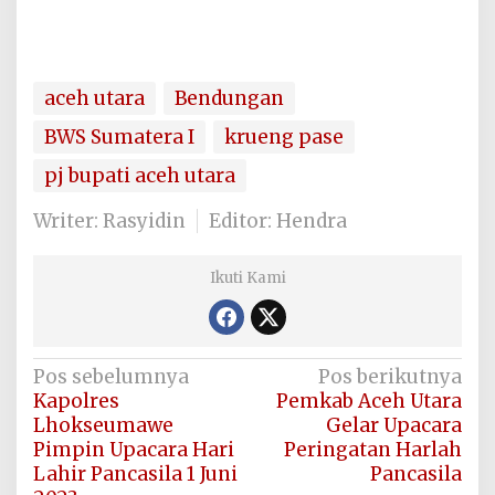
aceh utara
Bendungan
BWS Sumatera I
krueng pase
pj bupati aceh utara
Writer: Rasyidin
Editor: Hendra
Ikuti Kami
Navigasi
Pos sebelumnya
Pos berikutnya
Kapolres
Pemkab Aceh Utara
pos
Lhokseumawe
Gelar Upacara
Pimpin Upacara Hari
Peringatan Harlah
Lahir Pancasila 1 Juni
Pancasila