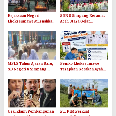
Kejaksaan Negeri
SDN 8 Simpang Keramat
Lhokseumawe Musnahkan
Aceh Utara Gelar
Barang Bukti Perkara
Penutupan MPLS Ramah
Berkekuatan Hukum Tetap
Tahun Ajaran 2026/2027
dan Sosialisasikan Lelang
Barang Rampasan
MPLS Tahun Ajaran Baru,
Pemko Lhokseumawe
SD Negeri 8 Simpang
Terapkan Gerakan Ayah
Keuramat Siap Wujudkan
Mengantar Anak ke
Sekolah Berkualitas dan
Sekolah
Berkarakter
Usai Klaim Pembangunan
PT. PIM Perkuat