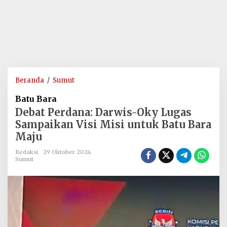
Debat
Beranda
/
Sumut
Perdana:
Batu Bara
Darwis-
Debat Perdana: Darwis-Oky Lugas
Oky
Sampaikan Visi Misi untuk Batu Bara
Lugas
Maju
Sampaikan
Visi
Redaksi
29 Oktober 2024
Misi
Sumut
untuk
Batu
Bara
Maju