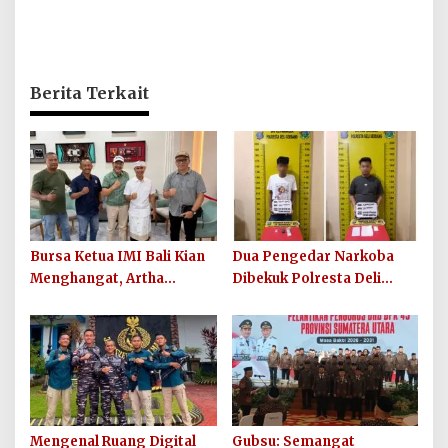
Berita Terkait
Bursa Ketua IMI Bali Kian
Dua Pengedar Narkoba
Menghangat, Artha
Dibekuk Polresta Deli
Wirawan Deklarasikan
Serdang di Pagar Merbau,
Kesiapan Maju
Peredaran Sabu Kembali
Digagalkan
Mengenal Ruang Digital
Gubsu: Semangat