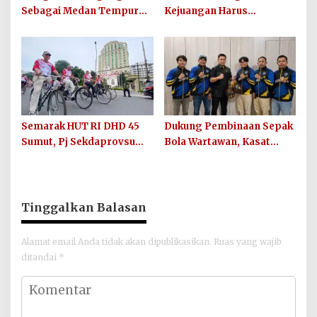
Sebagai Medan Tempur
Kejuangan Harus
Modern yang Tak Pernah
Ditularkan di 33 Kabupaten
Mengenal Gencatan
Kota Sumut
Senjata
Semarak HUT RI DHD 45
Dukung Pembinaan Sepak
Sumut, Pj Sekdaprovsu
Bola Wartawan, Kasat
Tekankan Pentingnya
Narkoba Polres Batu Bara
Karya, Prestasi, dan
Berikan Bantuan Bola
Persatuan Bangsa
untuk Sinergi SC
Tinggalkan Balasan
Alamat email Anda tidak akan dipublikasikan.
Ruas yang wajib
ditandai
*