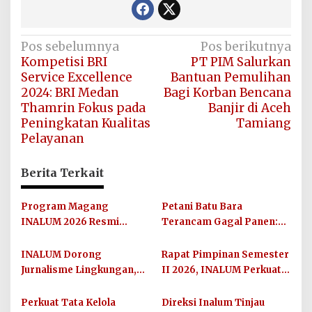
Navigasi
Pos sebelumnya
Pos berikutnya
Kompetisi BRI
PT PIM Salurkan
pos
Service Excellence
Bantuan Pemulihan
2024: BRI Medan
Bagi Korban Bencana
Thamrin Fokus pada
Banjir di Aceh
Peningkatan Kualitas
Tamiang
Pelayanan
Berita Terkait
Program Magang
Petani Batu Bara
INALUM 2026 Resmi
Terancam Gagal Panen:
Dibuka, Siapkan Talenta
Mesin Pengisap Air Sawah
Muda Hadapi Dunia Kerja
Digondol Pencuri
INALUM Dorong
Rapat Pimpinan Semester
Jurnalisme Lingkungan,
II 2026, INALUM Perkuat
IN-Journal Chapter II
Sinergi dan Arah Strategis
Lahirkan 65 Karya
Perusahaan
Perkuat Tata Kelola
Direksi Inalum Tinjau