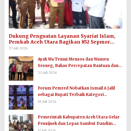
Dukung Penguatan Layanan Syariat Islam,
Pemkab Aceh Utara Bagikan 852 Sepmor
untuk Imum Gampong
27 Juli 2026
Ayah Wa Temui Mensos dan Wamen
Sesneg, Bahas Percepatan Bantuan dan
Dana Direktif Presiden
22 Juli 2026
Forum Pemred Nobatkan Ismail A Jalil
sebagai Bupati Terbaik Kategori
Komunikasi dan Informasi Publik
18 Juli 2026
Pemerintah Kabupaten Aceh Utara Gelar
Peusijuek dan Lepas Sambut Dandim
0103/AUT
17 Juli 2026