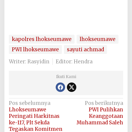
kapolres lhokseumawe
lhokseumawe
PWI lhokseumawe
sayuti achmad
Writer: Rasyidin
Editor: Hendra
Ikuti Kami
Navigasi
Pos sebelumnya
Pos berikutnya
Lhokseumawe
PWI Pulihkan
pos
Peringati Harkitnas
Keanggotaan
ke-117, Plt Sekda
Muhammad Saleh
Tegaskan Komitmen