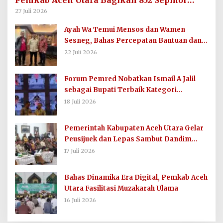
untuk Imum Gampong
27 Juli 2026
Ayah Wa Temui Mensos dan Wamen
Sesneg, Bahas Percepatan Bantuan dan
Dana Direktif Presiden
22 Juli 2026
Forum Pemred Nobatkan Ismail A Jalil
sebagai Bupati Terbaik Kategori
Komunikasi dan Informasi Publik
18 Juli 2026
Pemerintah Kabupaten Aceh Utara Gelar
Peusijuek dan Lepas Sambut Dandim
0103/AUT
17 Juli 2026
Bahas Dinamika Era Digital, Pemkab Aceh
Utara Fasilitasi Muzakarah Ulama
16 Juli 2026