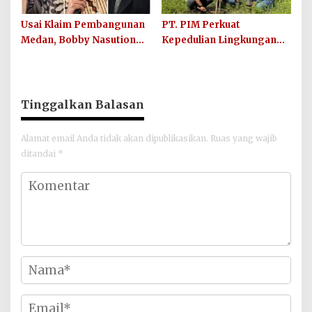
Usai Klaim Pembangunan
PT. PIM Perkuat
Medan, Bobby Nasution
Kepedulian Lingkungan
Didesak Buktikan Hasil,
Hijau Lewat Aksi Iklim dan
Bukan Sekadar Narasi
Penguatan Ekosistem
Politik
Tinggalkan Balasan
Alamat email Anda tidak akan dipublikasikan.
Ruas yang wajib
ditandai
*