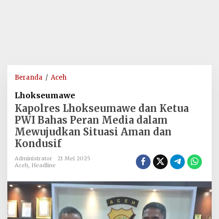
Kapolres
Beranda
/
Aceh
Lhokseumawe
Lhokseumawe
dan
Kapolres Lhokseumawe dan Ketua
Ketua
PWI Bahas Peran Media dalam
PWI
Mewujudkan Situasi Aman dan
Bahas
Kondusif
Peran
Media
Administrator
21 Mei 2025
dalam
Aceh
,
Headline
Mewujudkan
Situasi
Aman
dan
Kondusif