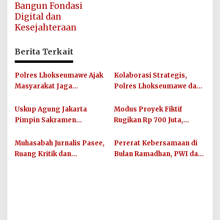
Bangun Fondasi
Digital dan
Kesejahteraan
Berita Terkait
Polres Lhokseumawe Ajak
Kolaborasi Strategis,
Masyarakat Jaga
Polres Lhokseumawe dan
Kamtibmas dan Junjung
UIN SUNA Dorong
Sportivitas Jelang Piala
Layanan Publik
Uskup Agung Jakarta
Modus Proyek Fiktif
Dunia 2026
Berkualitas
Pimpin Sakramen
Rugikan Rp 700 Juta,
Perkawinan Carolus
Oknum PNS Bener Meriah
Raditya dan Klara Fidelia
Diamankan Polres
Muhasabah Jurnalis Pasee,
Pererat Kebersamaan di
Lhokseumawe
Ruang Kritik dan
Bulan Ramadhan, PWI dan
Silaturahmi Bersama
IKWI Kota Lhokseumawe
Unimal
Buka Puasa Bersama