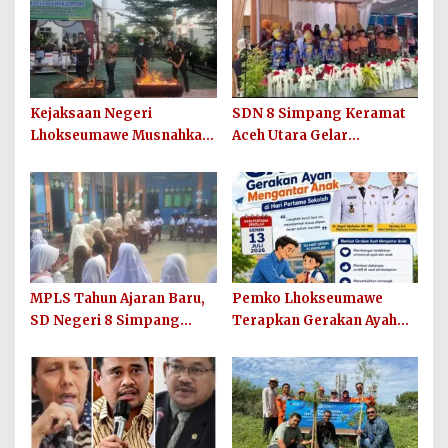
Kejaksaan Negeri
SDN 8 Simpang Keramat
Lhokseumawe Musnahkan
Aceh Utara Gelar
Barang Bukti Perkara
Penutupan MPLS Ramah
Berkekuatan Hukum Tetap
Tahun Ajaran 2026/2027
dan Sosialisasikan Lelang
Barang Rampasan
MPLS Tahun Ajaran Baru,
Pemko Lhokseumawe
SD Negeri 8 Simpang
Terapkan Gerakan Ayah
Keuramat Siap Wujudkan
Mengantar Anak ke
Sekolah Berkualitas dan
Sekolah
Berkarakter