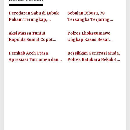
Peredaran Sabu di Lubuk
Sebulan Diburu, 78
Pakam Terungkap,
Tersangka Terjaring
Satresnarkoba Polresta
dalam 65 Kasus Narkotika
Deli Serdang Bergerak
di Deli Serdang
Aksi Massa Tuntut
Polres Lhokseumawe
Cepat
Kapolda Sumut Copot
Ungkap Kasus Besar
Kapolres Labuhan Batu
Narkoba di Aceh Utara,
karena Peredaran Sabu
Tangkap 2 Tersangka dan
Pemkab Aceh Utara
Bersihkan Generasi Muda,
Melejit
Sita 1,1 Kg Sabu
Apresiasi Turnamen dan
Polres Batubara Bekuk 45
Program Gizi Gratis di
Pelaku Narkoba
Muara Batu-Sawang