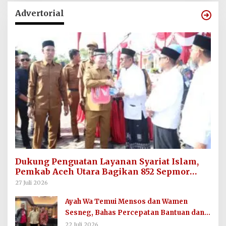
Advertorial
Dukung Penguatan Layanan Syariat Islam,
Pemkab Aceh Utara Bagikan 852 Sepmor
untuk Imum Gampong
27 Juli 2026
Ayah Wa Temui Mensos dan Wamen
Sesneg, Bahas Percepatan Bantuan dan
Dana Direktif Presiden
22 Juli 2026