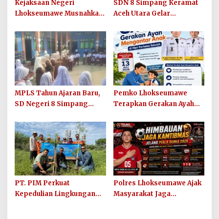
Kejaksaan Negeri
SDN 8 Simpang Keramat
Lhokseumawe Musnahkan
Aceh Utara Gelar
Barang Bukti Perkara
Penutupan MPLS Ramah
Berkekuatan Hukum Tetap
Tahun Ajaran 2026/2027
dan Sosialisasikan Lelang
Barang Rampasan
MPLS Tahun Ajaran Baru,
Pemko Lhokseumawe
SD Negeri 8 Simpang
Terapkan Gerakan Ayah
Keuramat Siap Wujudkan
Mengantar Anak ke
Sekolah Berkualitas dan
Sekolah
Berkarakter
PT. PIM Perkuat
Polres Lhokseumawe Ajak
Kepedulian Lingkungan
Masyarakat Jaga
Hijau Lewat Aksi Iklim dan
Kamtibmas dan Junjung
Penguatan Ekosistem
Sportivitas Jelang Piala