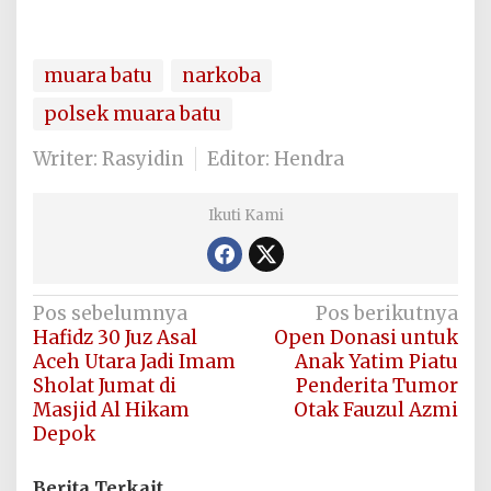
muara batu
narkoba
polsek muara batu
Writer: Rasyidin
Editor: Hendra
Ikuti Kami
Navigasi
Pos sebelumnya
Pos berikutnya
Hafidz 30 Juz Asal
Open Donasi untuk
pos
Aceh Utara Jadi Imam
Anak Yatim Piatu
Sholat Jumat di
Penderita Tumor
Masjid Al Hikam
Otak Fauzul Azmi
Depok
Berita Terkait