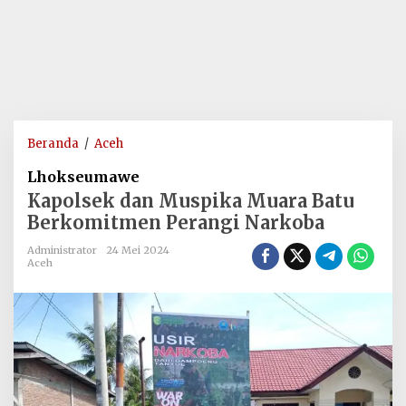
Kapolsek
Beranda
/
Aceh
dan
Lhokseumawe
Muspika
Kapolsek dan Muspika Muara Batu
Muara
Berkomitmen Perangi Narkoba
Batu
Berkomitmen
Administrator
24 Mei 2024
Perangi
Aceh
Narkoba