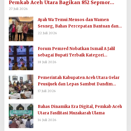
Pemkab Aceh Utara Bagikan 852 Sepmor
untuk Imum Gampong
27 Juli 2026
Ayah Wa Temui Mensos dan Wamen
Sesneg, Bahas Percepatan Bantuan dan
Dana Direktif Presiden
22 Juli 2026
Forum Pemred Nobatkan Ismail A Jalil
sebagai Bupati Terbaik Kategori
Komunikasi dan Informasi Publik
18 Juli 2026
Pemerintah Kabupaten Aceh Utara Gelar
Peusijuek dan Lepas Sambut Dandim
0103/AUT
17 Juli 2026
Bahas Dinamika Era Digital, Pemkab Aceh
Utara Fasilitasi Muzakarah Ulama
16 Juli 2026