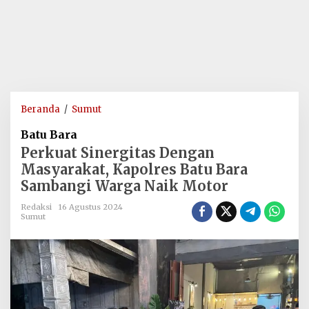
Perkuat
Beranda
/
Sumut
Sinergitas
Batu Bara
Dengan
Perkuat Sinergitas Dengan
Masyarakat,
Masyarakat, Kapolres Batu Bara
Kapolres
Sambangi Warga Naik Motor
Batu
Bara
Redaksi
16 Agustus 2024
Sambangi
Sumut
Warga
Naik
Motor