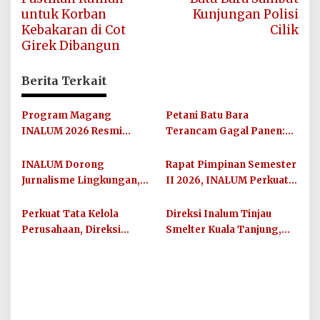
untuk Korban
Kunjungan Polisi
Kebakaran di Cot
Cilik
Girek Dibangun
Berita Terkait
Program Magang
Petani Batu Bara
INALUM 2026 Resmi
Terancam Gagal Panen:
Dibuka, Siapkan Talenta
Mesin Pengisap Air Sawah
Muda Hadapi Dunia Kerja
Digondol Pencuri
INALUM Dorong
Rapat Pimpinan Semester
Jurnalisme Lingkungan,
II 2026, INALUM Perkuat
IN-Journal Chapter II
Sinergi dan Arah Strategis
Lahirkan 65 Karya
Perusahaan
Perkuat Tata Kelola
Direksi Inalum Tinjau
Konservasi
Perusahaan, Direksi
Smelter Kuala Tanjung,
Inalum Jalin Sinergi
Perkuat Budaya
dengan Kejati Sumut
Keselamatan dan
Produktivitas Kerja