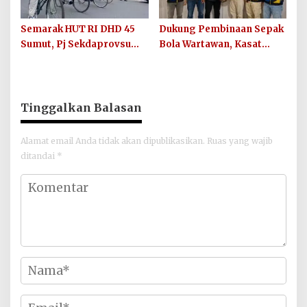
Semarak HUT RI DHD 45
Dukung Pembinaan Sepak
Sumut, Pj Sekdaprovsu
Bola Wartawan, Kasat
Tekankan Pentingnya
Narkoba Polres Batu Bara
Karya, Prestasi, dan
Berikan Bantuan Bola
Persatuan Bangsa
untuk Sinergi SC
Tinggalkan Balasan
Alamat email Anda tidak akan dipublikasikan.
Ruas yang wajib
ditandai
*