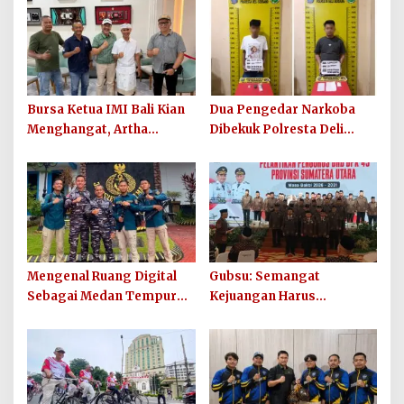
Bursa Ketua IMI Bali Kian
Dua Pengedar Narkoba
Menghangat, Artha
Dibekuk Polresta Deli
Wirawan Deklarasikan
Serdang di Pagar Merbau,
Kesiapan Maju
Peredaran Sabu Kembali
Digagalkan
Mengenal Ruang Digital
Gubsu: Semangat
Sebagai Medan Tempur
Kejuangan Harus
Modern yang Tak Pernah
Ditularkan di 33 Kabupaten
Mengenal Gencatan
Kota Sumut
Senjata