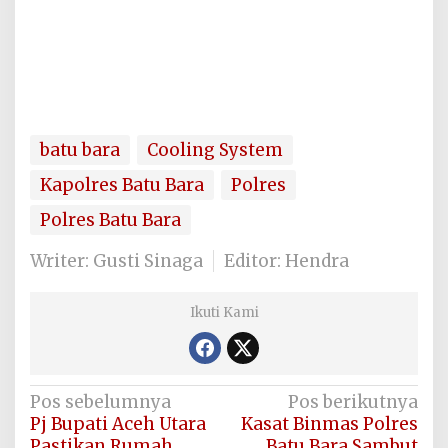
batu bara
Cooling System
Kapolres Batu Bara
Polres
Polres Batu Bara
Writer: Gusti Sinaga
Editor: Hendra
Ikuti Kami
Navigasi
Pos sebelumnya
Pos berikutnya
Pj Bupati Aceh Utara
Kasat Binmas Polres
pos
Pastikan Rumah
Batu Bara Sambut