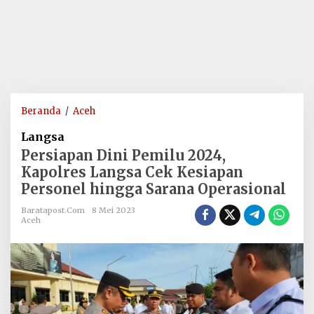
Persiapan
Beranda
/
Aceh
Dini
Langsa
Pemilu
Persiapan Dini Pemilu 2024,
2024,
Kapolres Langsa Cek Kesiapan
Kapolres
Personel hingga Sarana Operasional
Langsa
Cek
Baratapost.com
8 Mei 2023
Kesiapan
Aceh
Personel
hingga
Sarana
Operasional