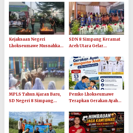
Kejaksaan Negeri
SDN 8 Simpang Keramat
Lhokseumawe Musnahkan
Aceh Utara Gelar
Barang Bukti Perkara
Penutupan MPLS Ramah
Berkekuatan Hukum Tetap
Tahun Ajaran 2026/2027
dan Sosialisasikan Lelang
Barang Rampasan
MPLS Tahun Ajaran Baru,
Pemko Lhokseumawe
SD Negeri 8 Simpang
Terapkan Gerakan Ayah
Keuramat Siap Wujudkan
Mengantar Anak ke
Sekolah Berkualitas dan
Sekolah
Berkarakter