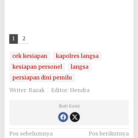
1
2
cek kesiapan
kapolres langsa
kesiapan personel
langsa
persiapan dini pemilu
Writer: Razak
Editor: Hendra
Ikuti Kami
Navigasi
Pos sebelumnya
Pos berikutnya