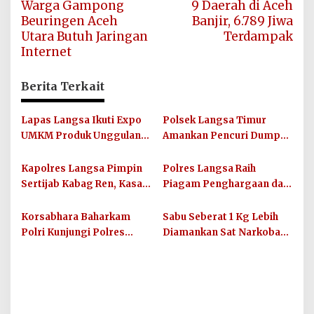
Warga Gampong
9 Daerah di Aceh
pos
Beuringen Aceh
Banjir, 6.789 Jiwa
Utara Butuh Jaringan
Terdampak
Internet
Berita Terkait
Lapas Langsa Ikuti Expo
Polsek Langsa Timur
UMKM Produk Unggulan
Amankan Pencuri Dump
dan Perkusi Aceh 2024
Truk
Kapolres Langsa Pimpin
Polres Langsa Raih
Sertijab Kabag Ren, Kasat
Piagam Penghargaan dari
Narkoba, Kasat Binmas
Kapolri
dan Kapolsek Birem
Korsabhara Baharkam
Sabu Seberat 1 Kg Lebih
Bayeun
Polri Kunjungi Polres
Diamankan Sat Narkoba
Lhokseumawe Cek
Polres Langsa
Kesiapan Personil dan
Prasarana