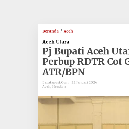
Pj
Beranda
/
Aceh
Bupati
Aceh Utara
Aceh
Pj Bupati Aceh Ut
Utara
Paparkan
Perbup RDTR Cot G
Rancangan
ATR/BPN
Perbup
RDTR
Cot
Baratapost.com
22 Januari 2024
Aceh
,
Headline
Girek
di
Kementerian
ATR/BPN