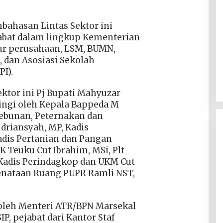
bahasan Lintas Sektor ini
ejabat dalam lingkup Kementerian
ur perusahaan, LSM, BUMN,
, dan Asosiasi Sekolah
PI).
ktor ini Pj Bupati Mahyuzar
pingi oleh Kepala Bappeda M
rkebunan, Peternakan dan
ndriansyah, MP, Kadis
adis Pertanian dan Pangan
K Teuku Cut Ibrahim, MSi, Plt
lt Kadis Perindagkop dan UKM Cut
Penataan Ruang PUPR Ramli NST,
i oleh Menteri ATR/BPN Marsekal
IP, pejabat dari Kantor Staf