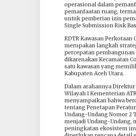
operasional dalam pemanf
pemanfaatan ruang, terma
untuk pemberian izin pem
Single Submission Risk Ba
RDTR Kawasan Perkotaan Co
merupakan langkah strate
percepatan pembangunan d
dikarenakan Kecamatan Cot
satu kawasan yang memiliki
Kabupaten Aceh Utara.
Dalam arahannya Direktur
Wilayah I Kementerian ATR
menyampaikan bahwa berd
tentang Penetapan Peratu
Undang-Undang Nomor 2 Ta
menjadi Undang-Undang, 
peningkatan ekosistem inv
diperlukan rencana detail 