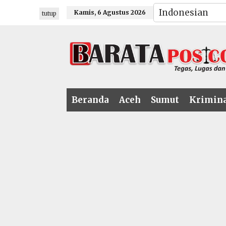
Lewati
Kamis, 6 Agustus 2026
tutup
ke
konten
Beranda
Aceh
Sumut
Krimin