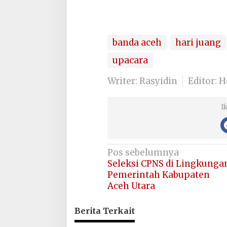
banda aceh
hari juang
upacara
Writer: Rasyidin
Editor: 
I
Navigasi
Pos sebelumnya
Seleksi CPNS di Lingkunga
pos
Pemerintah Kabupaten
Aceh Utara
Berita Terkait