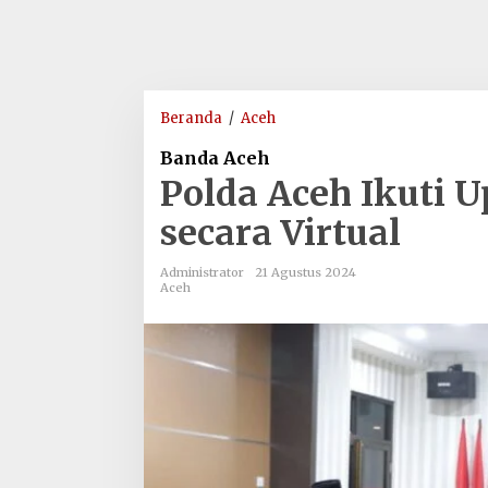
Polda
Beranda
/
Aceh
Aceh
Banda Aceh
Ikuti
Polda Aceh Ikuti U
Upacara
Hari
secara Virtual
Juang
Polri
Administrator
21 Agustus 2024
secara
Aceh
Virtual