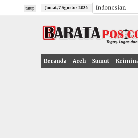
Lewati
Jumat, 7 Agustus 2026
tutup
ke
konten
Beranda
Aceh
Sumut
Krimin