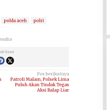
polda aceh
polri
Hendra
kuti Kami
Pos berikutnya
n
Patroli Malam, Polsek Lima
Puluh Akan Tindak Tegas
Aksi Balap Liar