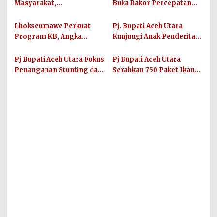
Masyarakat,
Buka Rakor Percepatan
Satresnarkoba Polres
Penurunan Stunting,
Labuhanbatu Aktifkan
Tegaskan Komitmen
Lhokseumawe Perkuat
Pj. Bupati Aceh Utara
Posko Kampung Bebas
Kolaboratif dalam Upaya
Program KB, Angka
Kunjungi Anak Penderita
Narkoba
Penurunan Stunting
Stunting Terus Menurun
Stunting di Gampong Cot
Patisah
Pj Bupati Aceh Utara Fokus
Pj Bupati Aceh Utara
Penanganan Stunting dan
Serahkan 750 Paket Ikan
Gizi Buruk, Langkah
Segar di Dewantara
Konkret dan Program
Terbaru