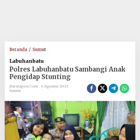
Polres
Beranda
/
Sumut
Labuhanbatu
Labuhanbatu
Sambangi
Polres Labuhanbatu Sambangi Anak
Anak
Pengidap Stunting
Pengidap
Stunting
Baratapost.com
6 Agustus 2023
Sumut