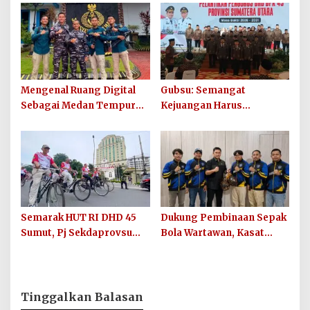
Kesiapan Maju
Peredaran Sabu Kembali
Digagalkan
Mengenal Ruang Digital
Gubsu: Semangat
Sebagai Medan Tempur
Kejuangan Harus
Modern yang Tak Pernah
Ditularkan di 33 Kabupaten
Mengenal Gencatan
Kota Sumut
Senjata
Semarak HUT RI DHD 45
Dukung Pembinaan Sepak
Sumut, Pj Sekdaprovsu
Bola Wartawan, Kasat
Tekankan Pentingnya
Narkoba Polres Batu Bara
Karya, Prestasi, dan
Berikan Bantuan Bola
Persatuan Bangsa
untuk Sinergi SC
Tinggalkan Balasan