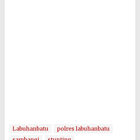
Labuhanbatu
polres labuhanbatu
sambangi
stunting