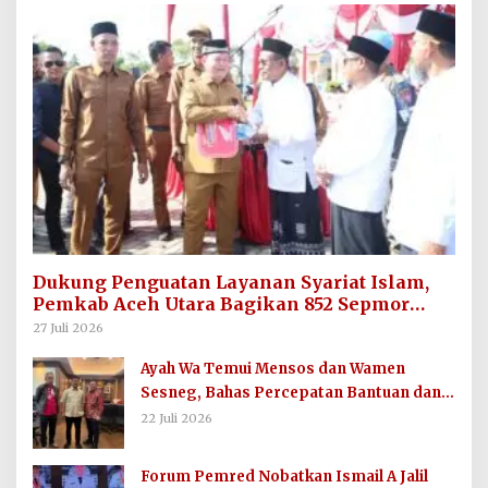
Dukung Penguatan Layanan Syariat Islam,
Pemkab Aceh Utara Bagikan 852 Sepmor
untuk Imum Gampong
27 Juli 2026
Ayah Wa Temui Mensos dan Wamen
Sesneg, Bahas Percepatan Bantuan dan
Dana Direktif Presiden
22 Juli 2026
Forum Pemred Nobatkan Ismail A Jalil