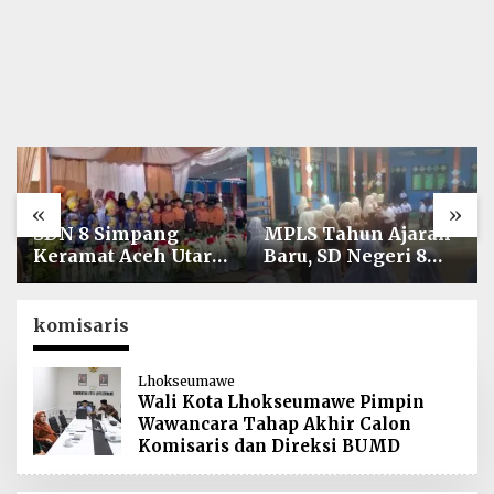
«
»
SDN 8 Simpang
MPLS Tahun Ajaran
Keramat Aceh Utara
Baru, SD Negeri 8
Gelar Penutupan
Simpang Keuramat
MPLS Ramah Tahun
Siap Wujudkan
Ajaran 2026/2027
Sekolah Berkualitas
komisaris
dan Berkarakter
Lhokseumawe
Wali Kota Lhokseumawe Pimpin
Wawancara Tahap Akhir Calon
Komisaris dan Direksi BUMD