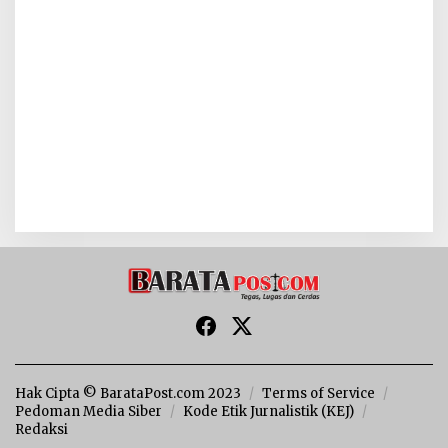
Hak Cipta © BarataPost.com 2023
Terms of Service
Pedoman Media Siber
Kode Etik Jurnalistik (KEJ)
Redaksi