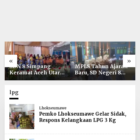
«
»
SDN 8 Simpang
MPLS Tahun Ajaran
Keramat Aceh Utara
Baru, SD Negeri 8
Gelar Penutupan
Simpang Keuramat
MPLS Ramah Tahun
Siap Wujudkan
Ajaran 2026/2027
Sekolah Berkualitas
lpg
dan Berkarakter
Lhokseumawe
Pemko Lhokseumawe Gelar Sidak,
Respons Kelangkaan LPG 3 Kg