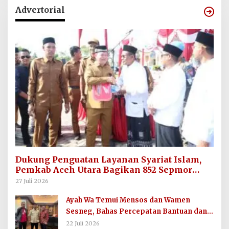
Advertorial
Dukung Penguatan Layanan Syariat Islam,
Pemkab Aceh Utara Bagikan 852 Sepmor
untuk Imum Gampong
27 Juli 2026
Ayah Wa Temui Mensos dan Wamen
Sesneg, Bahas Percepatan Bantuan dan
Dana Direktif Presiden
22 Juli 2026