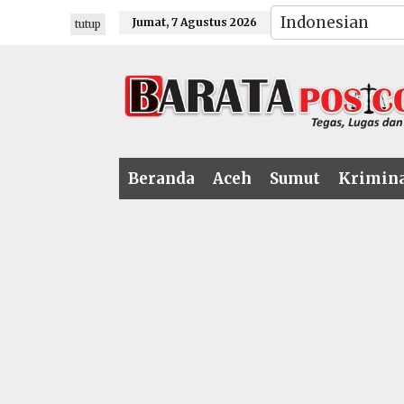
Lewati
Jumat, 7 Agustus 2026
tutup
ke
konten
Beranda
Aceh
Sumut
Krimin