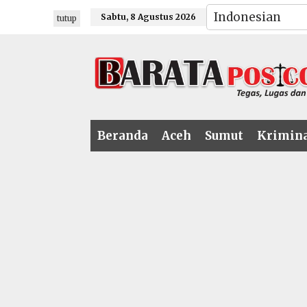
Lewati
Sabtu, 8 Agustus 2026
tutup
ke
konten
Beranda
Aceh
Sumut
Krimin