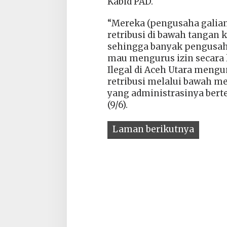
Kabid PAD.
“Mereka (pengusaha galia
retribusi di bawah tangan
sehingga banyak pengusaha 
mau mengurus izin secara l
Ilegal di Aceh Utara mengu
retribusi melalui bawah mej
yang administrasinya berte
(9/6).
Laman berikutnya