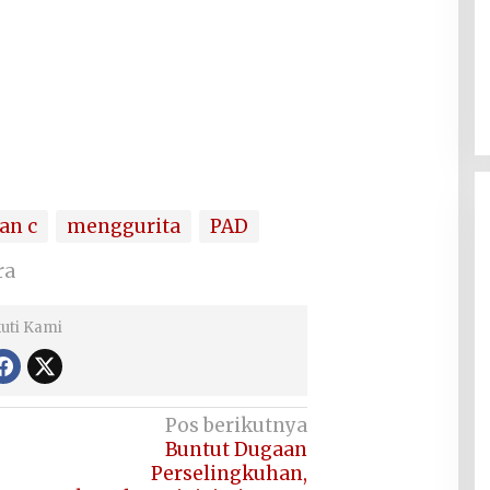
an c
menggurita
PAD
ra
kuti Kami
Pos berikutnya
Buntut Dugaan
Perselingkuhan,