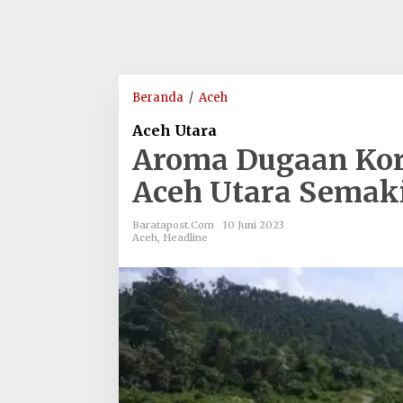
Aroma
Beranda
/
Aceh
Dugaan
Aceh Utara
Korupsi
Aroma Dugaan Kor
Sektor
PAD
Aceh Utara Semak
di
BPKD
Baratapost.com
10 Juni 2023
Aceh
Aceh
,
Headline
Utara
Semakin
Menggurita