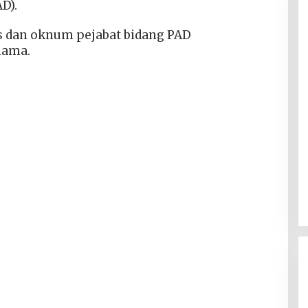
AD).
 dan oknum pejabat bidang PAD
lama.