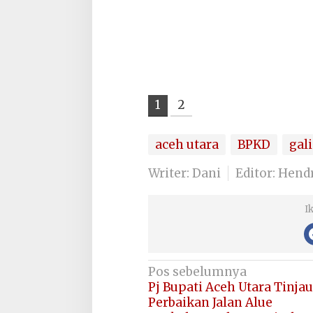
1
2
aceh utara
BPKD
gali
Writer: Dani
Editor: Hend
I
Navigasi
Pos sebelumnya
Pj Bupati Aceh Utara Tinjau
pos
Perbaikan Jalan Alue