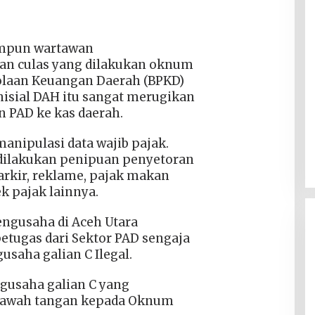
impun wartawan
n culas yang dilakukan oknum
olaan Keuangan Daerah (BPKD)
nisial DAH itu sangat merugikan
 PAD ke kas daerah.
nipulasi data wajib pajak.
dilakukan penipuan penyetoran
parkir, reklame, pajak makan
k pajak lainnya.
engusaha di Aceh Utara
ugas dari Sektor PAD sengaja
saha galian C Ilegal.
gusaha galian C yang
ibawah tangan kepada Oknum