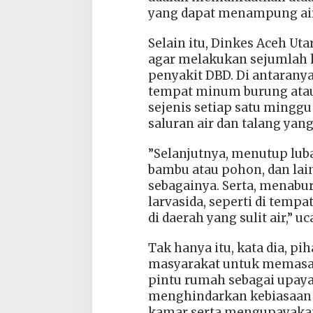
yang dapat menampung air,
Selain itu, Dinkes Aceh U
agar melakukan sejumlah 
penyakit DBD. Di antaranya
tempat minum burung atau
sejenis setiap satu minggu
saluran air dan talang yang
”Selanjutnya, menutup lu
bambu atau pohon, dan lai
sebagainya. Serta, menab
larvasida, seperti di tempa
di daerah yang sulit air,” u
Tak hanya itu, kata dia, 
masyarakat untuk memasan
pintu rumah sebagai upaya
menghindarkan kebiasaan
kamar serta mengupayakan