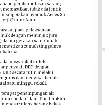
ksanaan pemberantasan sarang
 memastikan tidak ada jentik
embangbiakan nyamuk Aedes Sp
erja,” tutur Amir.
yarakat pada pelaksanaan
amuk dengan menunjuk juru
) dalam gerakan satu rumah
 memastikan rumah tinggalnya
mbah dia.
ada masyarakat untuk
ar penyakit DBD dengan
DBD secara rutin melalui
enguras dan menyikat bersih
al satu minggu sekali.
t tempat penampungan air
drum dan lain-lain. Dan terakhir
 mendaur ulang barang bekas