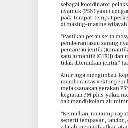
sebagai koordinator pela
nyamuk (PSN) yakni dengan
pada tempat-tempat perk
di masing-masing wilayah k
”Pastikan peran serta mas
pemberantasan sarang ny
pemantau jentik (Jumantik
satu jumantik (G1R1J) dan
tidak ditemukan jentik,” ta
Amir juga mengimbau, kep
memberantas vektor penul
melaksanakan gerakan PSN 
kegiatan 3M plus. yakni m
bak mandi/kolam air minim
”Kemudian, menutup rapa
seperti tempayan, tandon, 
adalah memanfaatkan atau