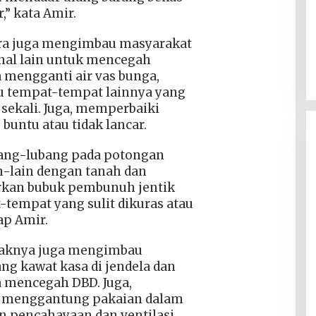
” kata Amir.
tara juga mengimbau masyarakat
hal lain untuk mencegah
 mengganti air vas bunga,
 tempat-tempat lainnya yang
 sekali. Juga, memperbaiki
 buntu atau tidak lancar.
bang-lubang pada potongan
n-lain dengan tanah dan
urkan bubuk pembunuh jentik
t-tempat yang sulit dikuras atau
cap Amir.
pihaknya juga mengimbau
g kawat kasa di jendela dan
 mencegah DBD. Juga,
 menggantung pakaian dalam
 pencahayaan dan ventilasi