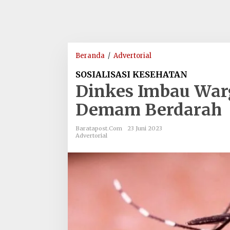
Dinkes
Beranda
/
Advertorial
Imbau
SOSIALISASI KESEHATAN
Warga
Dinkes Imbau War
Aceh
Utara
Demam Berdarah
Waspadai
Demam
Baratapost.com
23 Juni 2023
Berdarah
Advertorial