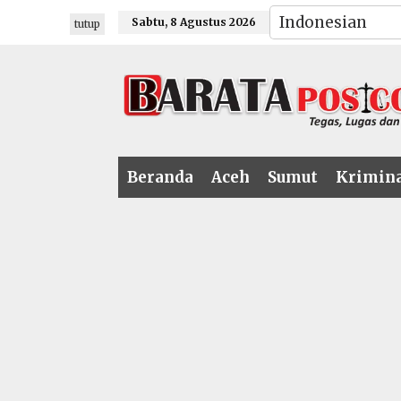
Lewati
Sabtu, 8 Agustus 2026
tutup
ke
konten
Beranda
Aceh
Sumut
Krimin