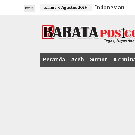
Lewati
Kamis, 6 Agustus 2026
tutup
ke
konten
Beranda
Aceh
Sumut
Krimin