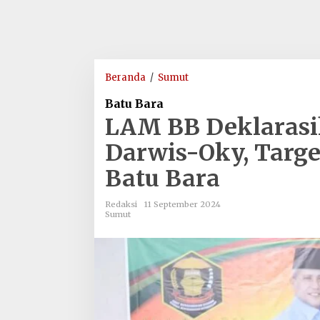
LAM
Beranda
/
Sumut
BB
Batu Bara
Deklarasikan
LAM BB Deklaras
Dukungan
untuk
Darwis-Oky, Targe
Darwis-
Batu Bara
Oky,
Target
Menang
Redaksi
11 September 2024
Sumut
di
Pilkada
Batu
Bara