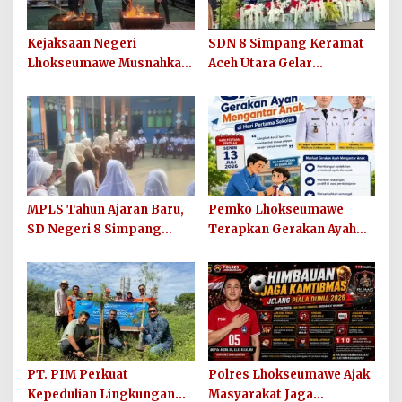
Kejaksaan Negeri
SDN 8 Simpang Keramat
Lhokseumawe Musnahkan
Aceh Utara Gelar
Barang Bukti Perkara
Penutupan MPLS Ramah
Berkekuatan Hukum Tetap
Tahun Ajaran 2026/2027
dan Sosialisasikan Lelang
Barang Rampasan
MPLS Tahun Ajaran Baru,
Pemko Lhokseumawe
SD Negeri 8 Simpang
Terapkan Gerakan Ayah
Keuramat Siap Wujudkan
Mengantar Anak ke
Sekolah Berkualitas dan
Sekolah
Berkarakter
PT. PIM Perkuat
Polres Lhokseumawe Ajak
Kepedulian Lingkungan
Masyarakat Jaga