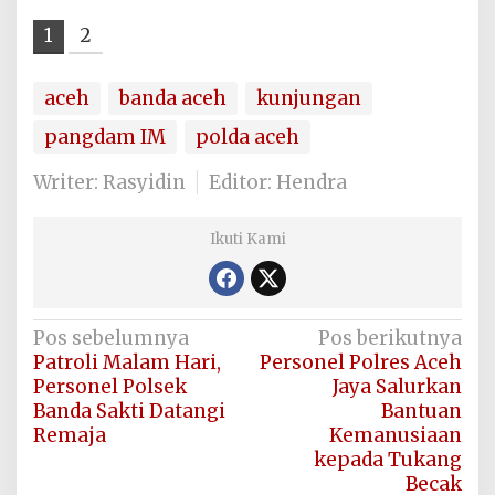
1
2
aceh
banda aceh
kunjungan
pangdam IM
polda aceh
Writer: Rasyidin
Editor: Hendra
Ikuti Kami
Navigasi
Pos sebelumnya
Pos berikutnya
Patroli Malam Hari,
Personel Polres Aceh
pos
Personel Polsek
Jaya Salurkan
Banda Sakti Datangi
Bantuan
Remaja
Kemanusiaan
kepada Tukang
Becak