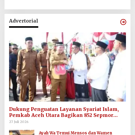
Advertorial
Dukung Penguatan Layanan Syariat Islam,
Pemkab Aceh Utara Bagikan 852 Sepmor
untuk Imum Gampong
27 Juli 2026
Ayah Wa Temui Mensos dan Wamen