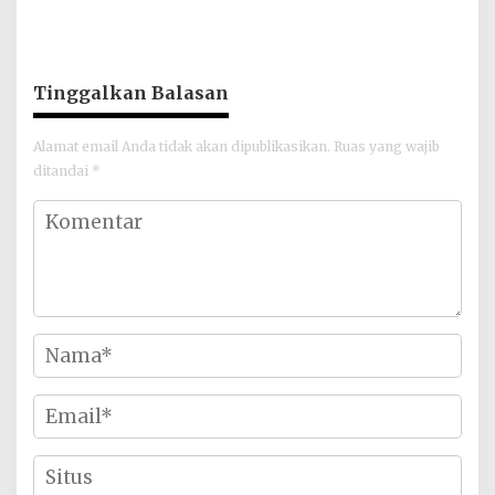
Hijau Lewat Aksi Iklim dan
Kamtibmas dan Junjung
Penguatan Ekosistem
Sportivitas Jelang Piala
Dunia 2026
Tinggalkan Balasan
Alamat email Anda tidak akan dipublikasikan.
Ruas yang wajib
ditandai
*