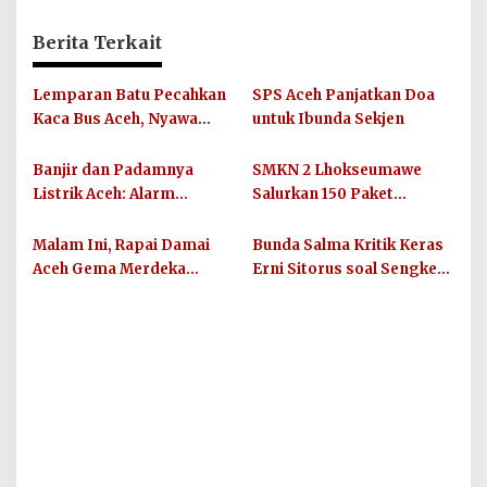
Berita Terkait
Lemparan Batu Pecahkan
SPS Aceh Panjatkan Doa
Kaca Bus Aceh, Nyawa
untuk Ibunda Sekjen
Balita dan Ibunya
Terancam
Banjir dan Padamnya
SMKN 2 Lhokseumawe
Listrik Aceh: Alarm
Salurkan 150 Paket
Ketahanan Energi Daerah
Sembako untuk Guru dan
Siswa Terdampak Banjir
Malam Ini, Rapai Damai
Bunda Salma Kritik Keras
Bandang
Aceh Gema Merdeka
Erni Sitorus soal Sengketa
Simbol Persatuan di Blang
4 Pulau Aceh-Sumut
Poroh