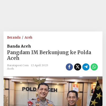
Pangdam
Beranda
/
Aceh
IM
Banda Aceh
Berkunjung
Pangdam IM Berkunjung ke Polda
ke
Aceh
Polda
Aceh
Baratapost.com
12 April 2023
Aceh