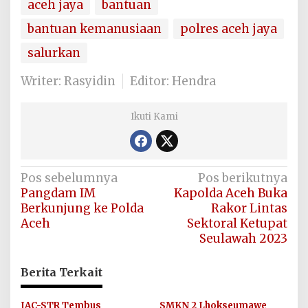
aceh jaya
bantuan
bantuan kemanusiaan
polres aceh jaya
salurkan
Writer: Rasyidin
Editor: Hendra
Ikuti Kami
Navigasi
Pos sebelumnya
Pos berikutnya
Pangdam IM
Kapolda Aceh Buka
pos
Berkunjung ke Polda
Rakor Lintas
Aceh
Sektoral Ketupat
Seulawah 2023
Berita Terkait
JAC-STR Tembus
SMKN 2 Lhokseumawe