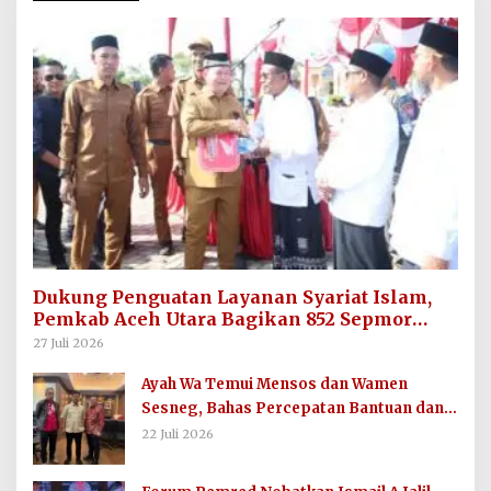
Dukung Penguatan Layanan Syariat Islam,
Pemkab Aceh Utara Bagikan 852 Sepmor
untuk Imum Gampong
27 Juli 2026
Ayah Wa Temui Mensos dan Wamen
Sesneg, Bahas Percepatan Bantuan dan
Dana Direktif Presiden
22 Juli 2026