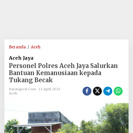
Personel
Beranda
/
Aceh
Polres
Aceh Jaya
Aceh
Personel Polres Aceh Jaya Salurkan
Jaya
Bantuan Kemanusiaan kepada
Salurkan
Tukang Becak
Bantuan
Kemanusiaan
Baratapost.com
12 April 2023
kepada
Aceh
Tukang
Becak