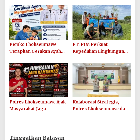
Penutupan MPLS Ramah
Keuramat Siap Wujudkan
Tahun Ajaran 2026/2027
Sekolah Berkualitas dan
Berkarakter
Pemko Lhokseumawe
PT. PIM Perkuat
Terapkan Gerakan Ayah
Kepedulian Lingkungan
Mengantar Anak ke
Hijau Lewat Aksi Iklim dan
Sekolah
Penguatan Ekosistem
Polres Lhokseumawe Ajak
Kolaborasi Strategis,
Masyarakat Jaga
Polres Lhokseumawe dan
Kamtibmas dan Junjung
UIN SUNA Dorong
Sportivitas Jelang Piala
Layanan Publik
Dunia 2026
Berkualitas
Tinggalkan Balasan