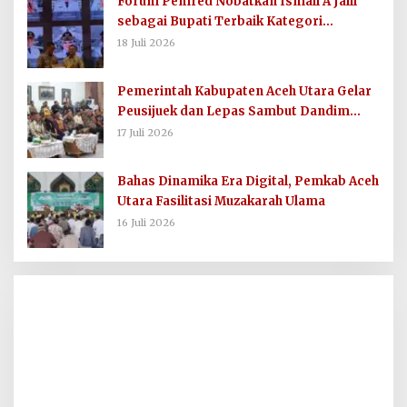
Forum Pemred Nobatkan Ismail A Jalil
sebagai Bupati Terbaik Kategori
Komunikasi dan Informasi Publik
18 Juli 2026
Pemerintah Kabupaten Aceh Utara Gelar
Peusijuek dan Lepas Sambut Dandim
0103/AUT
17 Juli 2026
Bahas Dinamika Era Digital, Pemkab Aceh
Utara Fasilitasi Muzakarah Ulama
16 Juli 2026