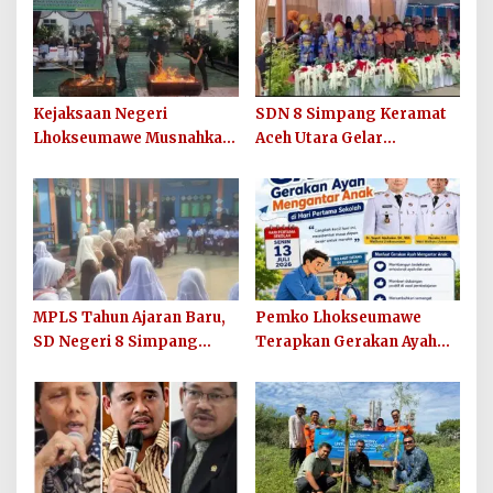
Kejaksaan Negeri
SDN 8 Simpang Keramat
Lhokseumawe Musnahkan
Aceh Utara Gelar
Barang Bukti Perkara
Penutupan MPLS Ramah
Berkekuatan Hukum Tetap
Tahun Ajaran 2026/2027
dan Sosialisasikan Lelang
Barang Rampasan
MPLS Tahun Ajaran Baru,
Pemko Lhokseumawe
SD Negeri 8 Simpang
Terapkan Gerakan Ayah
Keuramat Siap Wujudkan
Mengantar Anak ke
Sekolah Berkualitas dan
Sekolah
Berkarakter