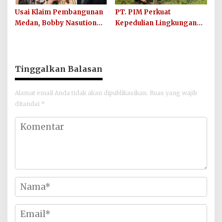
Usai Klaim Pembangunan
PT. PIM Perkuat
Medan, Bobby Nasution
Kepedulian Lingkungan
Didesak Buktikan Hasil,
Hijau Lewat Aksi Iklim dan
Bukan Sekadar Narasi
Penguatan Ekosistem
Politik
Tinggalkan Balasan
Alamat email Anda tidak akan dipublikasikan.
Ruas yang wajib
ditandai
*