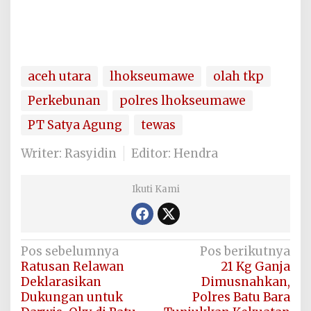
aceh utara
lhokseumawe
olah tkp
Perkebunan
polres lhokseumawe
PT Satya Agung
tewas
Writer: Rasyidin
Editor: Hendra
Ikuti Kami
Navigasi
Pos sebelumnya
Pos berikutnya
Ratusan Relawan
21 Kg Ganja
pos
Deklarasikan
Dimusnahkan,
Dukungan untuk
Polres Batu Bara