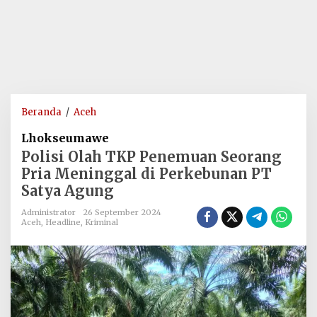
Polisi
Beranda
/
Aceh
Olah
Lhokseumawe
TKP
Polisi Olah TKP Penemuan Seorang
Penemuan
Pria Meninggal di Perkebunan PT
Seorang
Satya Agung
Pria
Meninggal
Administrator
26 September 2024
di
Aceh
,
Headline
,
Kriminal
Perkebunan
PT
Satya
Agung