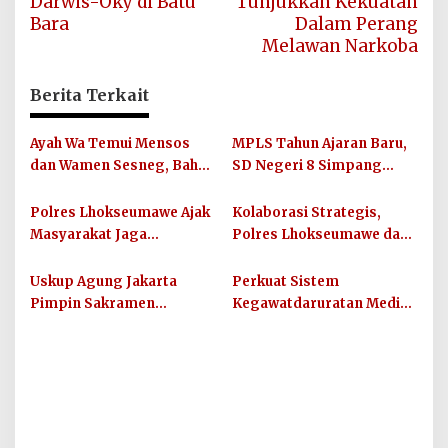
Darwis-Oky di Batu
Tunjukkan Kekuatan
Bara
Dalam Perang
Melawan Narkoba
Berita Terkait
Ayah Wa Temui Mensos
MPLS Tahun Ajaran Baru,
dan Wamen Sesneg, Bahas
SD Negeri 8 Simpang
Percepatan Bantuan dan
Keuramat Siap Wujudkan
Dana Direktif Presiden
Sekolah Berkualitas dan
Polres Lhokseumawe Ajak
Kolaborasi Strategis,
Berkarakter
Masyarakat Jaga
Polres Lhokseumawe dan
Kamtibmas dan Junjung
UIN SUNA Dorong
Sportivitas Jelang Piala
Layanan Publik
Uskup Agung Jakarta
Perkuat Sistem
Dunia 2026
Berkualitas
Pimpin Sakramen
Kegawatdaruratan Medis,
Perkawinan Carolus
Pemkab Aceh Utara
Raditya dan Klara Fidelia
Gandeng Organisasi
Kemanusiaan MER-C