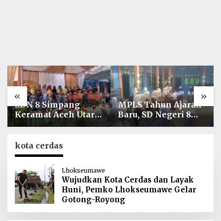
«
»
SDN 8 Simpang
MPLS Tahun Ajaran
Keramat Aceh Utara
Baru, SD Negeri 8
Gelar Penutupan
Simpang Keuramat
MPLS Ramah Tahun
Siap Wujudkan
Ajaran 2026/2027
Sekolah Berkualitas
kota cerdas
dan Berkarakter
Lhokseumawe
Wujudkan Kota Cerdas dan Layak
Huni, Pemko Lhokseumawe Gelar
Gotong-Royong