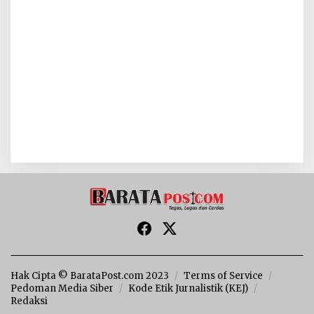
Hak Cipta © BarataPost.com 2023
Terms of Service
Pedoman Media Siber
Kode Etik Jurnalistik (KEJ)
Redaksi