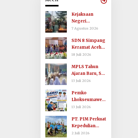
Kejaksaan
Negeri
Lhokseumawe
7 Agustus 2026
Musnahkan
SDN 8 Simpang
Barang Bukti
Keramat Aceh
Perkara
Utara Gelar
Berkekuatan
18 Juli 2026
Penutupan
Hukum Tetap
MPLS Tahun
MPLS Ramah
dan
Ajaran Baru, SD
Tahun Ajaran
Sosialisasikan
Negeri 8
2026/2027
13 Juli 2026
Lelang Barang
Simpang
Rampasan
Pemko
Keuramat Siap
Lhokseumawe
Wujudkan
Terapkan
Sekolah
13 Juli 2026
Gerakan Ayah
Berkualitas dan
PT. PIM Perkuat
Mengantar
Berkarakter
Kepedulian
Anak ke Sekolah
Lingkungan
2 Juli 2026