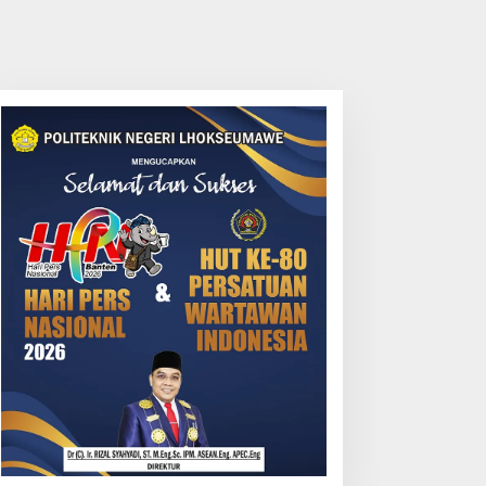
T. PIM Perkuat
Kejaksaan Negeri
epedulian Lingkungan
Lhokseumawe
ijau Lewat Aksi Iklim
Musnahkan Barang
an Penguatan
Bukti Perkara
kosistem
Berkekuatan Hukum
Tetap dan Sosialisasikan
Lelang Barang
Rampasan