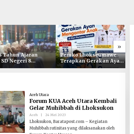
»
Tahun Ajaran
Pemko Lhokseumawe
P
SD Negeri 8
Terapkan Gerakan Ayah
K
ng Keuramat Siap
Mengantar Anak ke
H
kan Sekolah
Sekolah
d
litas dan
E
rakter
Aceh Utara
Forum KUA Aceh Utara Kembali
Gelar Muhibbah di Lhoksukon
Oleh
Aceh
|
24 Mei 2023
Baratapost.com
Lhoksukon, Baratapost.com – Kegiatan
Muhibbah rutinitas yang dilaksanakan oleh