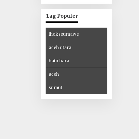
Hijau Lewat Aksi
Iklim dan
Penguatan
Tag Populer
Ekosistem
lhokseumawe
aceh utara
batu bara
aceh
sumut