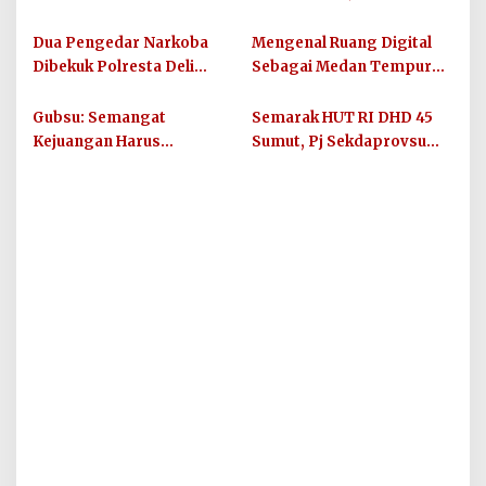
Serdang, 1.266 Gram Sabu
Wirawan Deklarasikan
Dimusnahkan dan 5.304
Kesiapan Maju
Dua Pengedar Narkoba
Mengenal Ruang Digital
Jiwa
Dibekuk Polresta Deli
Sebagai Medan Tempur
Serdang di Pagar Merbau,
Modern yang Tak Pernah
Peredaran Sabu Kembali
Mengenal Gencatan
Gubsu: Semangat
Semarak HUT RI DHD 45
Digagalkan
Senjata
Kejuangan Harus
Sumut, Pj Sekdaprovsu
Ditularkan di 33 Kabupaten
Tekankan Pentingnya
Kota Sumut
Karya, Prestasi, dan
Persatuan Bangsa