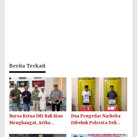
Berita Terkait
Bursa Ketua IMI Bali Kian
Dua Pengedar Narkoba
Menghangat, Artha
Dibekuk Polresta Deli
Wirawan Deklarasikan
Serdang di Pagar Merbau,
Kesiapan Maju
Peredaran Sabu Kembali