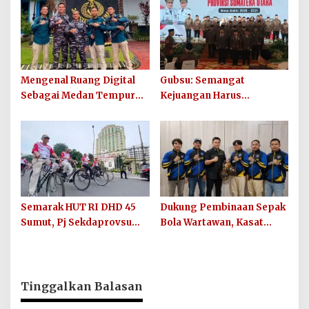
Digagalkan
Mengenal Ruang Digital
Gubsu: Semangat
Sebagai Medan Tempur
Kejuangan Harus
Modern yang Tak Pernah
Ditularkan di 33 Kabupaten
Mengenal Gencatan
Kota Sumut
Senjata
Semarak HUT RI DHD 45
Dukung Pembinaan Sepak
Sumut, Pj Sekdaprovsu
Bola Wartawan, Kasat
Tekankan Pentingnya
Narkoba Polres Batu Bara
Karya, Prestasi, dan
Berikan Bantuan Bola
Persatuan Bangsa
untuk Sinergi SC
Tinggalkan Balasan