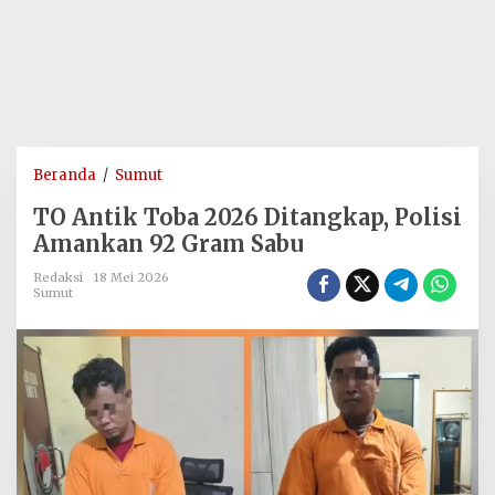
TO
Beranda
/
Sumut
Antik
TO Antik Toba 2026 Ditangkap, Polisi
Toba
Amankan 92 Gram Sabu
2026
Ditangkap,
Redaksi
18 Mei 2026
Sumut
Polisi
Amankan
92
Gram
Sabu