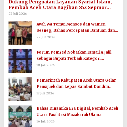
Dukung Penguatan Layanan Syariat Islam,
Pemkab Aceh Utara Bagikan 852 Sepmor
untuk Imum Gampong
27 Juli 2026
Ayah Wa Temui Mensos dan Wamen
Sesneg, Bahas Percepatan Bantuan dan
Dana Direktif Presiden
22 Juli 2026
Forum Pemred Nobatkan Ismail A Jalil
sebagai Bupati Terbaik Kategori
Komunikasi dan Informasi Publik
18 Juli 2026
Pemerintah Kabupaten Aceh Utara Gelar
Peusijuek dan Lepas Sambut Dandim
0103/AUT
17 Juli 2026
Bahas Dinamika Era Digital, Pemkab Aceh
Utara Fasilitasi Muzakarah Ulama
16 Juli 2026