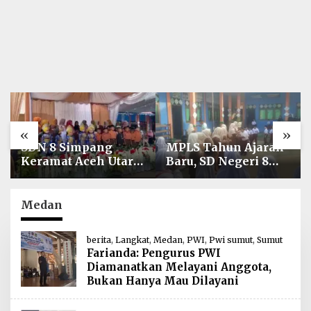
«
»
SDN 8 Simpang
MPLS Tahun Ajaran
Keramat Aceh Utara
Baru, SD Negeri 8
Gelar Penutupan
Simpang Keuramat
MPLS Ramah Tahun
Siap Wujudkan
Ajaran 2026/2027
Sekolah Berkualitas
Medan
dan Berkarakter
berita
,
Langkat
,
Medan
,
PWI
,
Pwi sumut
,
Sumut
Farianda: Pengurus PWI
Diamanatkan Melayani Anggota,
Bukan Hanya Mau Dilayani