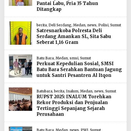
Pantai Labu, Pria 35 Tahun
Ditangkap
berita
,
Deli Serdang
,
Medan
,
news
,
Polisi
,
Sumut
Satresnarkoba Polresta Deli
Serdang Amankan SL, Sita Sabu
Seberat 1,16 Gram
Batu Bara
,
Medan
,
smsi
,
Sumut
Perkuat Kepedulian Sosial, SMSI
Batu Bara Serahkan Bantuan Jagung
untuk Santri Pesantren Al Itqon
Batubara
,
berita
,
Inalum
,
Medan
,
news
,
Sumut
RUPST 2025: INALUM Torehkan
Rekor Produksi dan Penjualan
Tertinggi Sepanjang Sejarah
Perusahaan
Batu Bara
,
Medan
,
news
,
PWI
,
Sumut