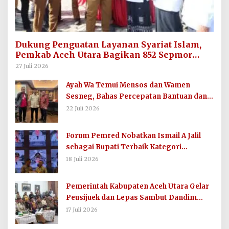
Dukung Penguatan Layanan Syariat Islam,
Pemkab Aceh Utara Bagikan 852 Sepmor
untuk Imum Gampong
27 Juli 2026
Ayah Wa Temui Mensos dan Wamen
Sesneg, Bahas Percepatan Bantuan dan
Dana Direktif Presiden
22 Juli 2026
Forum Pemred Nobatkan Ismail A Jalil
sebagai Bupati Terbaik Kategori
Komunikasi dan Informasi Publik
18 Juli 2026
Pemerintah Kabupaten Aceh Utara Gelar
Peusijuek dan Lepas Sambut Dandim
0103/AUT
17 Juli 2026