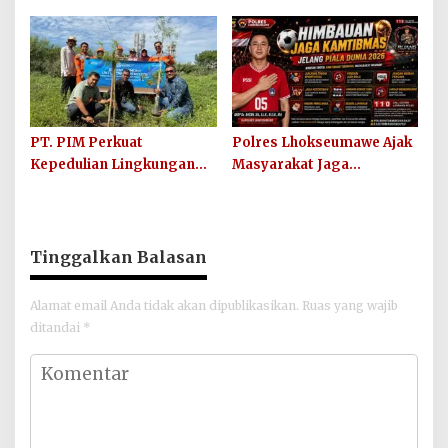
Keuramat Siap Wujudkan
Mengantar Anak ke
Sekolah Berkualitas dan
Sekolah
Berkarakter
PT. PIM Perkuat
Polres Lhokseumawe Ajak
Kepedulian Lingkungan
Masyarakat Jaga
Hijau Lewat Aksi Iklim dan
Kamtibmas dan Junjung
Penguatan Ekosistem
Sportivitas Jelang Piala
Dunia 2026
Tinggalkan Balasan
Alamat email Anda tidak akan dipublikasikan.
Ruas yang wajib
ditandai
*