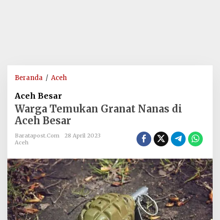
Warga
Beranda
/
Aceh
Temukan
Aceh Besar
Granat
Warga Temukan Granat Nanas di
Nanas
Aceh Besar
di
Aceh
Baratapost.com
28 April 2023
Besar
Aceh