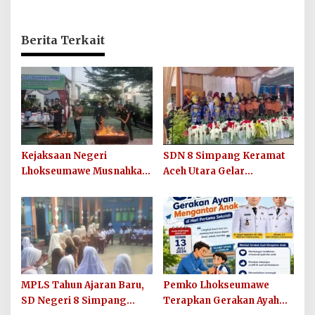
Berita Terkait
Kejaksaan Negeri
SDN 8 Simpang Keramat
Lhokseumawe Musnahkan
Aceh Utara Gelar
Barang Bukti Perkara
Penutupan MPLS Ramah
Berkekuatan Hukum Tetap
Tahun Ajaran 2026/2027
dan Sosialisasikan Lelang
Barang Rampasan
MPLS Tahun Ajaran Baru,
Pemko Lhokseumawe
SD Negeri 8 Simpang
Terapkan Gerakan Ayah