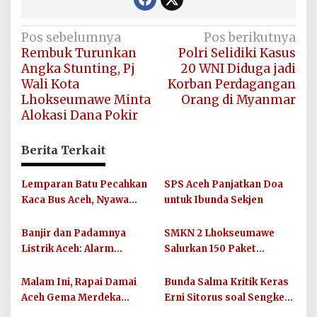
Navigasi
Pos sebelumnya
Pos berikutnya
Rembuk Turunkan
Polri Selidiki Kasus
pos
Angka Stunting, Pj
20 WNI Diduga jadi
Wali Kota
Korban Perdagangan
Lhokseumawe Minta
Orang di Myanmar
Alokasi Dana Pokir
Berita Terkait
Lemparan Batu Pecahkan
SPS Aceh Panjatkan Doa
Kaca Bus Aceh, Nyawa
untuk Ibunda Sekjen
Balita dan Ibunya
Terancam
Banjir dan Padamnya
SMKN 2 Lhokseumawe
Listrik Aceh: Alarm
Salurkan 150 Paket
Ketahanan Energi Daerah
Sembako untuk Guru dan
Siswa Terdampak Banjir
Malam Ini, Rapai Damai
Bunda Salma Kritik Keras
Bandang
Aceh Gema Merdeka
Erni Sitorus soal Sengketa
Simbol Persatuan di Blang
4 Pulau Aceh-Sumut