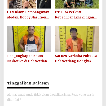
Usai Klaim Pembangunan
PT. PIM Perkuat
Medan, Bobby Nasution
Kepedulian Lingkungan
Didesak Buktikan Hasil,
Hijau Lewat Aksi Iklim dan
Bukan Sekadar Narasi
Penguatan Ekosistem
Politik
Pengungkapan Kasus
Sat Res Narkoba Polresta
Narkotika di Deli Serdang,
Deli Serdang Bongkar
Polisi Amankan Terduga
Peredaran Sabu di Pantai
Pelaku dan Barang Bukti
Labu, Pria 35 Tahun
Sabu 5,79 Gram
Ditangkap
Tinggalkan Balasan
Alamat email Anda tidak akan dipublikasikan.
Ruas yang wajib
ditandai
*