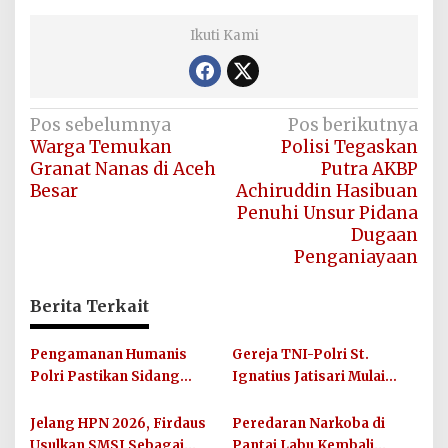
Ikuti Kami
Navigasi
Pos sebelumnya
Pos berikutnya
Warga Temukan
Polisi Tegaskan
pos
Granat Nanas di Aceh
Putra AKBP
Besar
Achiruddin Hasibuan
Penuhi Unsur Pidana
Dugaan
Penganiayaan
Berita Terkait
Pengamanan Humanis
Gereja TNI-Polri St.
Polri Pastikan Sidang
Ignatius Jatisari Mulai
Pleno XII FABC di Jakarta
Dibangun, Kardinal
Berlangsung Aman dan
Suharyo Pimpin Prosesi
Jelang HPN 2026, Firdaus
Peredaran Narkoba di
Lancar
Peletakan Batu Pertama
Usulkan SMSI Sebagai
Pantai Labu Kembali