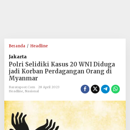
Polri
Beranda
/
Headline
Selidiki
Jakarta
Kasus
Polri Selidiki Kasus 20 WNI Diduga
20
jadi Korban Perdagangan Orang di
WNI
Myanmar
Diduga
jadi
Baratapost.com
28 April 2023
Korban
Headline
,
Nasional
Perdagangan
Orang
di
Myanmar