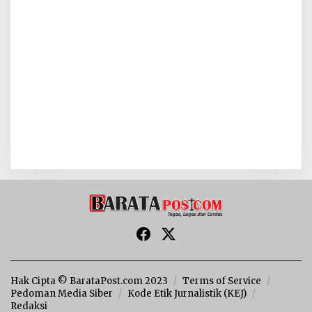
Hak Cipta © BarataPost.com 2023
Terms of Service
Pedoman Media Siber
Kode Etik Jurnalistik (KEJ)
Redaksi