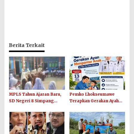
Berita Terkait
MPLS Tahun Ajaran Baru,
Pemko Lhokseumawe
SD Negeri 8 Simpang
Terapkan Gerakan Ayah
Keuramat Siap Wujudkan
Mengantar Anak ke
Sekolah Berkualitas dan
Sekolah
Berkarakter