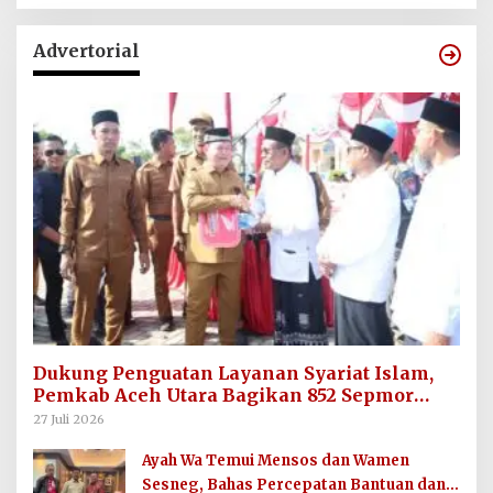
Advertorial
Dukung Penguatan Layanan Syariat Islam,
Pemkab Aceh Utara Bagikan 852 Sepmor
untuk Imum Gampong
27 Juli 2026
Ayah Wa Temui Mensos dan Wamen
Sesneg, Bahas Percepatan Bantuan dan