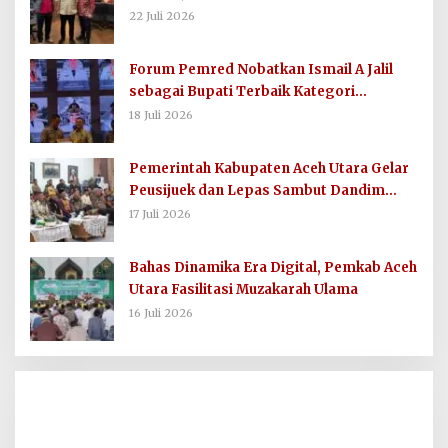
Dana Direktif Presiden
22 Juli 2026
Forum Pemred Nobatkan Ismail A Jalil
sebagai Bupati Terbaik Kategori
Komunikasi dan Informasi Publik
18 Juli 2026
Pemerintah Kabupaten Aceh Utara Gelar
Peusijuek dan Lepas Sambut Dandim
0103/AUT
17 Juli 2026
Bahas Dinamika Era Digital, Pemkab Aceh
Utara Fasilitasi Muzakarah Ulama
16 Juli 2026