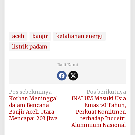
aceh
banjir
ketahanan energi
listrik padam
Ikuti Kami
Navigasi
Pos sebelumnya
Pos berikutnya
Korban Meninggal
INALUM Masuki Usia
pos
dalam Bencana
Emas 50 Tahun,
Banjir Aceh Utara
Perkuat Komitmen
Mencapai 203 Jiwa
terhadap Industri
Aluminium Nasional