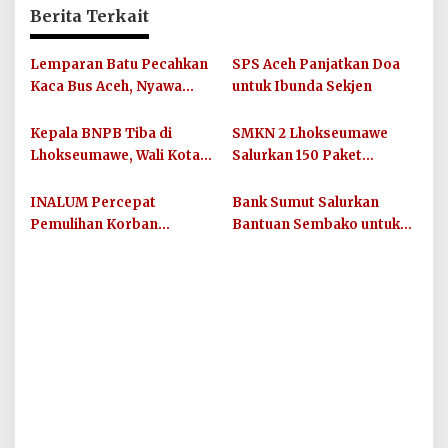
Berita Terkait
Lemparan Batu Pecahkan
SPS Aceh Panjatkan Doa
Kaca Bus Aceh, Nyawa
untuk Ibunda Sekjen
Balita dan Ibunya
Terancam
Kepala BNPB Tiba di
SMKN 2 Lhokseumawe
Lhokseumawe, Wali Kota
Salurkan 150 Paket
Laporkan Dampak Banjir
Sembako untuk Guru dan
dan Kebutuhan Mendesak
Siswa Terdampak Banjir
INALUM Percepat
Bank Sumut Salurkan
Bandang
Pemulihan Korban
Bantuan Sembako untuk
Bencana di Sumatera
Masyarakat Terdampak
Utara Melalui Bantuan
Banjir di Batu Bara
Kemanusiaan