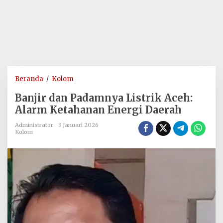
Banjir
Beranda
/
Kolom
dan
Banjir dan Padamnya Listrik Aceh:
Padamnya
Alarm Ketahanan Energi Daerah
Listrik
Aceh:
Administrator
3 Januari 2026
Kolom
Alarm
Ketahanan
Energi
Daerah