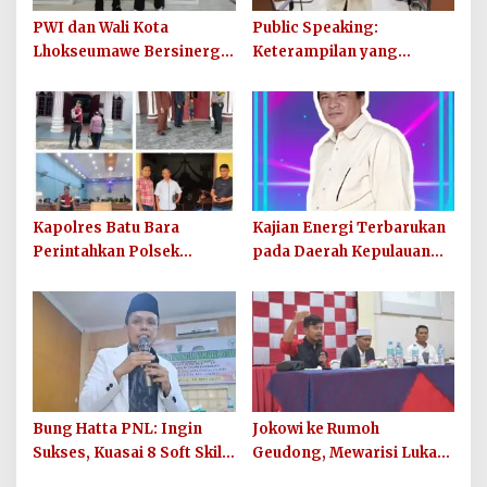
PWI dan Wali Kota
Public Speaking:
Lhokseumawe Bersinergi
Keterampilan yang
untuk Kepentingan Publik
Sangat Berguna di Dunia
Kerja
Kapolres Batu Bara
Kajian Energi Terbarukan
Perintahkan Polsek
pada Daerah Kepulauan
Sejajaran Amankan Ibadah
Banyak Aceh Singkil
Minggu di Gereja
Bung Hatta PNL: Ingin
Jokowi ke Rumoh
Sukses, Kuasai 8 Soft Skill
Geudong, Mewarisi Luka
Ini!
Lama-Menambah Luka