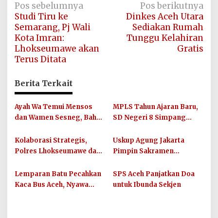
Navigasi
Pos sebelumnya
Pos berikutnya
Studi Tiru ke
Dinkes Aceh Utara
pos
Semarang, Pj Wali
Sediakan Rumah
Kota Imran:
Tunggu Kelahiran
Lhokseumawe akan
Gratis
Terus Ditata
Berita Terkait
Ayah Wa Temui Mensos
MPLS Tahun Ajaran Baru,
dan Wamen Sesneg, Bahas
SD Negeri 8 Simpang
Percepatan Bantuan dan
Keuramat Siap Wujudkan
Dana Direktif Presiden
Sekolah Berkualitas dan
Kolaborasi Strategis,
Uskup Agung Jakarta
Berkarakter
Polres Lhokseumawe dan
Pimpin Sakramen
UIN SUNA Dorong
Perkawinan Carolus
Layanan Publik
Raditya dan Klara Fidelia
Lemparan Batu Pecahkan
SPS Aceh Panjatkan Doa
Berkualitas
Kaca Bus Aceh, Nyawa
untuk Ibunda Sekjen
Balita dan Ibunya
Terancam