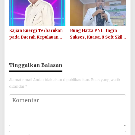
Kajian Energi Terbarukan
Bung Hatta PNL: Ingin
pada Daerah Kepulauan
Sukses, Kuasai 8 Soft Skill
Banyak Aceh Singkil
Ini!
Tinggalkan Balasan
Alamat email Anda tidak akan dipublikasikan.
Ruas yang wajib
ditandai
*