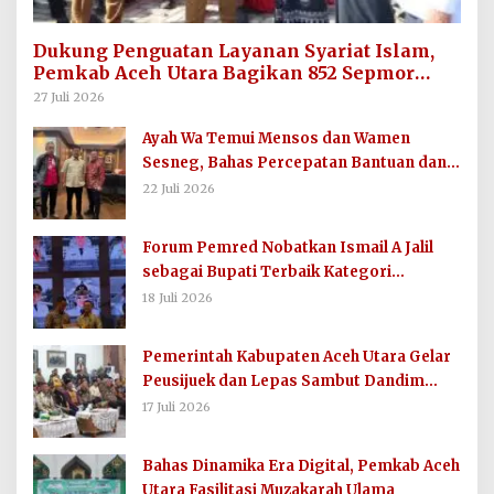
Dukung Penguatan Layanan Syariat Islam,
Pemkab Aceh Utara Bagikan 852 Sepmor
untuk Imum Gampong
27 Juli 2026
Ayah Wa Temui Mensos dan Wamen
Sesneg, Bahas Percepatan Bantuan dan
Dana Direktif Presiden
22 Juli 2026
Forum Pemred Nobatkan Ismail A Jalil
sebagai Bupati Terbaik Kategori
Komunikasi dan Informasi Publik
18 Juli 2026
Pemerintah Kabupaten Aceh Utara Gelar
Peusijuek dan Lepas Sambut Dandim
0103/AUT
17 Juli 2026
Bahas Dinamika Era Digital, Pemkab Aceh
Utara Fasilitasi Muzakarah Ulama