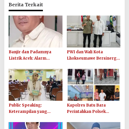
Berita Terkait
Banjir dan Padamnya
PWI dan Wali Kota
Listrik Aceh: Alarm
Lhokseumawe Bersinergi
Ketahanan Energi Daerah
untuk Kepentingan Publik
Public Speaking:
Kapolres Batu Bara
Keterampilan yang
Perintahkan Polsek
Sangat Berguna di Dunia
Sejajaran Amankan Ibadah
Kerja
Minggu di Gereja