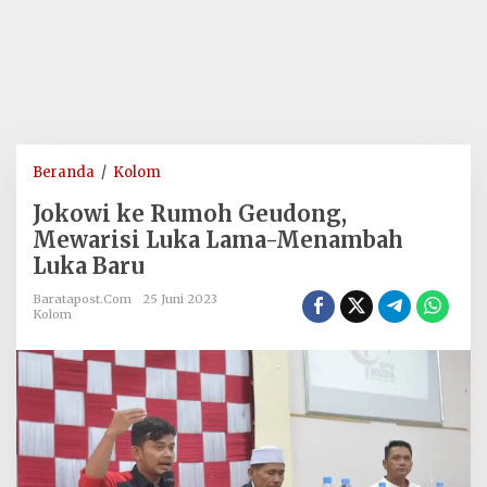
Jokowi
Beranda
/
Kolom
ke
Jokowi ke Rumoh Geudong,
Rumoh
Mewarisi Luka Lama-Menambah
Geudong,
Luka Baru
Mewarisi
Luka
Baratapost.com
25 Juni 2023
Lama-
Kolom
Menambah
Luka
Baru