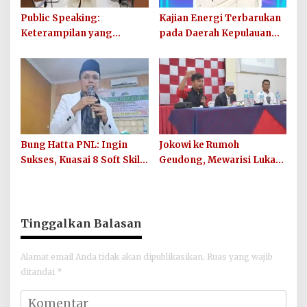
Public Speaking:
Kajian Energi Terbarukan
Keterampilan yang
pada Daerah Kepulauan
Sangat Berguna di Dunia
Banyak Aceh Singkil
Kerja
Bung Hatta PNL: Ingin
Jokowi ke Rumoh
Sukses, Kuasai 8 Soft Skill
Geudong, Mewarisi Luka
Ini!
Lama-Menambah Luka
Baru
Tinggalkan Balasan
Alamat email Anda tidak akan dipublikasikan.
Ruas yang wajib
ditandai
*