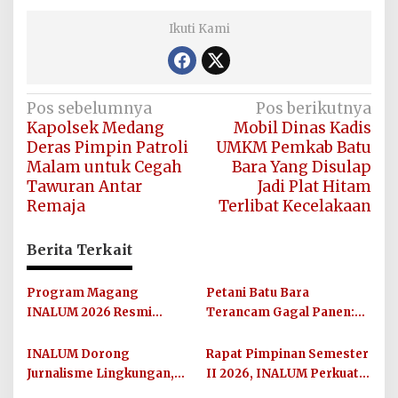
Ikuti Kami
Navigasi
Pos sebelumnya
Pos berikutnya
Kapolsek Medang
Mobil Dinas Kadis
pos
Deras Pimpin Patroli
UMKM Pemkab Batu
Malam untuk Cegah
Bara Yang Disulap
Tawuran Antar
Jadi Plat Hitam
Remaja
Terlibat Kecelakaan
Berita Terkait
Program Magang
Petani Batu Bara
INALUM 2026 Resmi
Terancam Gagal Panen:
Dibuka, Siapkan Talenta
Mesin Pengisap Air Sawah
Muda Hadapi Dunia Kerja
Digondol Pencuri
INALUM Dorong
Rapat Pimpinan Semester
Jurnalisme Lingkungan,
II 2026, INALUM Perkuat
IN-Journal Chapter II
Sinergi dan Arah Strategis