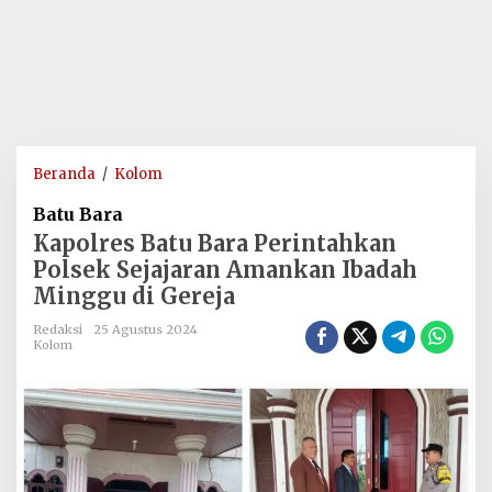
Kapolres
Beranda
/
Kolom
Batu
Batu Bara
Bara
Kapolres Batu Bara Perintahkan
Perintahkan
Polsek Sejajaran Amankan Ibadah
Polsek
Minggu di Gereja
Sejajaran
Amankan
Redaksi
25 Agustus 2024
Ibadah
Kolom
Minggu
di
Gereja