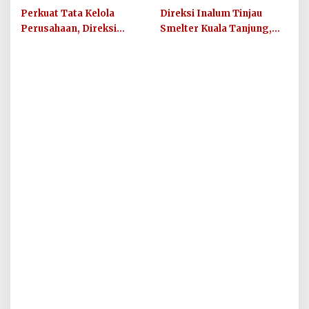
Lahirkan 65 Karya
Perusahaan
Perkuat Tata Kelola
Direksi Inalum Tinjau
Konservasi
Perusahaan, Direksi
Smelter Kuala Tanjung,
Inalum Jalin Sinergi
Perkuat Budaya
dengan Kejati Sumut
Keselamatan dan
Produktivitas Kerja