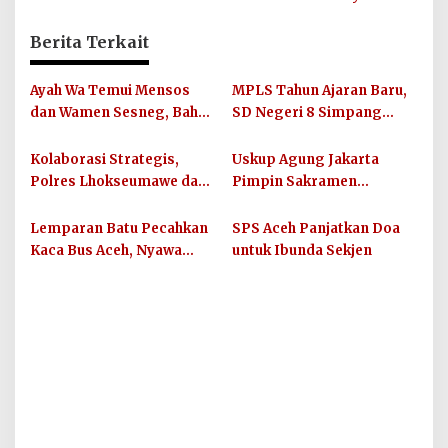
Berita Terkait
Ayah Wa Temui Mensos
MPLS Tahun Ajaran Baru,
dan Wamen Sesneg, Bahas
SD Negeri 8 Simpang
Percepatan Bantuan dan
Keuramat Siap Wujudkan
Dana Direktif Presiden
Sekolah Berkualitas dan
Kolaborasi Strategis,
Uskup Agung Jakarta
Berkarakter
Polres Lhokseumawe dan
Pimpin Sakramen
UIN SUNA Dorong
Perkawinan Carolus
Layanan Publik
Raditya dan Klara Fidelia
Lemparan Batu Pecahkan
SPS Aceh Panjatkan Doa
Berkualitas
Kaca Bus Aceh, Nyawa
untuk Ibunda Sekjen
Balita dan Ibunya
Terancam