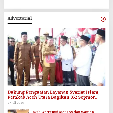
Advertorial
Dukung Penguatan Layanan Syariat Islam,
Pemkab Aceh Utara Bagikan 852 Sepmor
untuk Imum Gampong
27 Juli 2026
Ayah Wa Temui Mensos dan Wamen