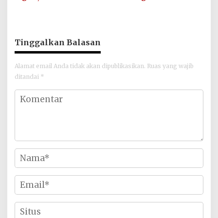
Utara Fasilitasi Muzakarah
Transformasi Digital di
Ulama
Aceh Utara
Tinggalkan Balasan
Alamat email Anda tidak akan dipublikasikan.
Ruas yang wajib
ditandai
*