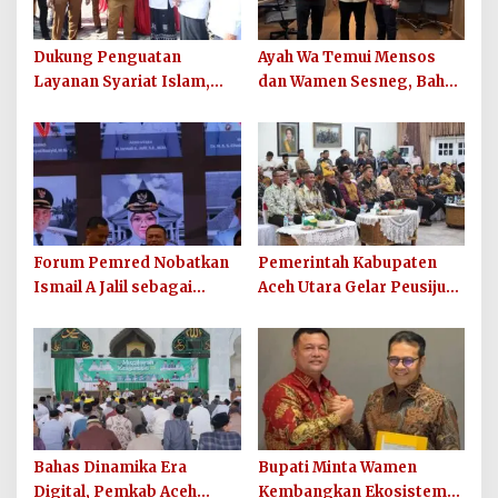
Dukung Penguatan
Ayah Wa Temui Mensos
Layanan Syariat Islam,
dan Wamen Sesneg, Bahas
Pemkab Aceh Utara
Percepatan Bantuan dan
Bagikan 852 Sepmor untuk
Dana Direktif Presiden
Imum Gampong
Forum Pemred Nobatkan
Pemerintah Kabupaten
Ismail A Jalil sebagai
Aceh Utara Gelar Peusijuek
Bupati Terbaik Kategori
dan Lepas Sambut
Komunikasi dan Informasi
Dandim 0103/AUT
Publik
Bahas Dinamika Era
Bupati Minta Wamen
Digital, Pemkab Aceh
Kembangkan Ekosistem