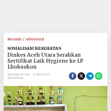
Dinkes
Beranda
/
Advertorial
Aceh
SOSIALISASI KESEHATAN
Utara
Dinkes Aceh Utara Serahkan
Serahkan
Sertifikat Laik Hygiene ke LP
Sertifikat
Lhoksukon
Laik
Hygiene
Baratapost.com
22 Mei 2023
ke
Advertorial
LP
Lhoksukon