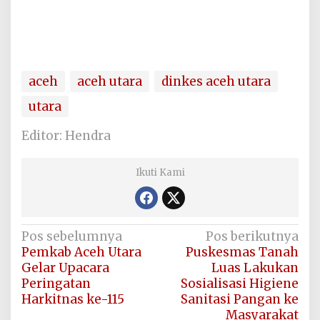
aceh
aceh utara
dinkes aceh utara
utara
Editor: Hendra
Ikuti Kami
Navigasi
Pos sebelumnya
Pos berikutnya
Pemkab Aceh Utara
Puskesmas Tanah
pos
Gelar Upacara
Luas Lakukan
Peringatan
Sosialisasi Higiene
Harkitnas ke-115
Sanitasi Pangan ke
Masyarakat