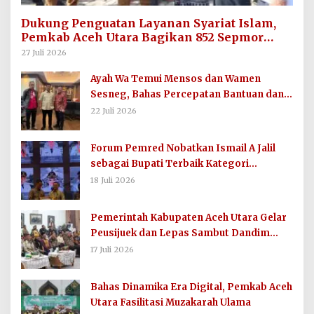
Dukung Penguatan Layanan Syariat Islam,
Pemkab Aceh Utara Bagikan 852 Sepmor
untuk Imum Gampong
27 Juli 2026
Ayah Wa Temui Mensos dan Wamen
Sesneg, Bahas Percepatan Bantuan dan
Dana Direktif Presiden
22 Juli 2026
Forum Pemred Nobatkan Ismail A Jalil
sebagai Bupati Terbaik Kategori
Komunikasi dan Informasi Publik
18 Juli 2026
Pemerintah Kabupaten Aceh Utara Gelar
Peusijuek dan Lepas Sambut Dandim
0103/AUT
17 Juli 2026
Bahas Dinamika Era Digital, Pemkab Aceh
Utara Fasilitasi Muzakarah Ulama