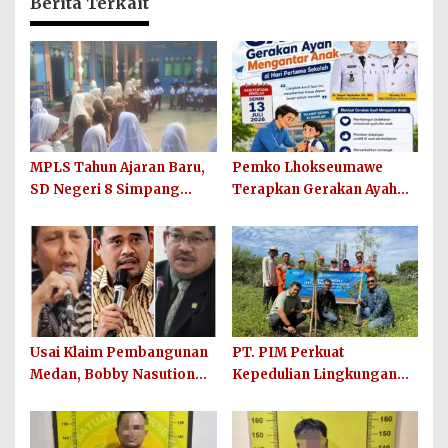
Berita Terkait
MPLS Tahun Ajaran Baru,
Pemko Lhokseumawe
SD Negeri 8 Simpang
Terapkan Gerakan Ayah
Keuramat Siap Wujudkan
Mengantar Anak ke
Sekolah Berkualitas dan
Sekolah
Berkarakter
Usai Klaim Pembangunan
PT. PIM Perkuat
Medan, Bobby Nasution
Kepedulian Lingkungan
Didesak Buktikan Hasil,
Hijau Lewat Aksi Iklim dan
Bukan Sekadar Narasi
Penguatan Ekosistem
Politik