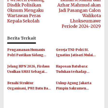
pos
Disdik Polisikan
Azhar Mahmud akan
Oknum Mengaku
Jadi Pasangan Calon
Wartawan Peras
Walikota
Kepala Sekolah
Lhokseumawe
Periode 2024-2029
Berita Terkait
Pengamanan Humanis
Gereja TNI-Polri St.
Polri Pastikan Sidang
Ignatius Jatisari Mulai
Pleno XII FABC di Jakarta
Dibangun, Kardinal
Berlangsung Aman dan
Suharyo Pimpin Prosesi
Jelang HPN 2026, Firdaus
Haposan Batubara:
Lancar
Peletakan Batu Pertama
Usulkan SMSI Sebagai
Tuduhan terhadap
Penanggung Jawab
Pemerintahan Prabowo-
Kegiatan
Gibran Tak Berdasar dan
Benahi Struktur
Uskup Agung Jakarta
Menyesatkan Publik
Organisasi, PWI Batu Bara
Pimpin Sakramen
Mulai Langkah Baru
Perkawinan Carolus
Menuju Pers yang
Raditya dan Klara Fidelia
Profesional dan