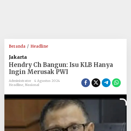
Hendry
Beranda
/
Headline
Ch
Jakarta
Bangun:
Hendry Ch Bangun: Isu KLB Hanya
Isu
Ingin Merusak PWI
KLB
Hanya
Administrator
4 Agustus 2024
Ingin
Headline
,
Nasional
Merusak
PWI