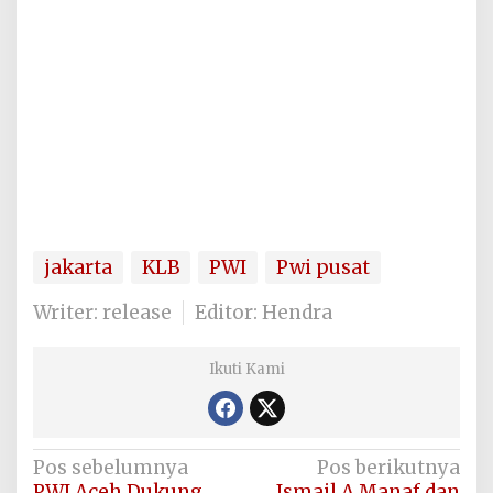
jakarta
KLB
PWI
Pwi pusat
Writer: release
Editor: Hendra
Ikuti Kami
Navigasi
Pos sebelumnya
Pos berikutnya
PWI Aceh Dukung
Ismail A Manaf dan