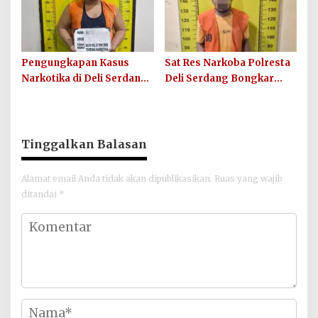
Pengungkapan Kasus
Sat Res Narkoba Polresta
Narkotika di Deli Serdang,
Deli Serdang Bongkar
Polisi Amankan Terduga
Peredaran Sabu di Pantai
Pelaku dan Barang Bukti
Labu, Pria 35 Tahun
Sabu 5,79 Gram
Ditangkap
Tinggalkan Balasan
Alamat email Anda tidak akan dipublikasikan.
Ruas yang wajib
ditandai
*