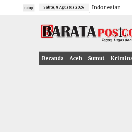
Lewati
Sabtu, 8 Agustus 2026
tutup
ke
konten
Beranda
Aceh
Sumut
Krimin