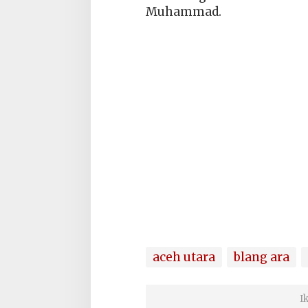
Muhammad.
aceh utara
blang ara
I