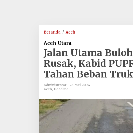
Jalan
Beranda
/
Aceh
Utama
Aceh Utara
Buloh
Jalan Utama Buloh
Blang
Ara
Rusak, Kabid PUPR
Kembali
Tahan Beban Truk
Rusak,
Kabid
PUPR:
Administrator
26 Mei 2024
Aceh
,
Headline
Jalan
Kabupaten
Tidak
Tahan
Beban
Truk
Tronton