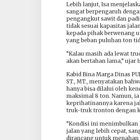
Lebih lanjut, Isa menjelas
sangat berpengaruh dengan
pengangkut sawit dan padi
tidak sesuai kapasitas jal
kepada pihak berwenang un
yang beban puluhan ton ti
“Kalau masih ada lewat tru
akan bertahan lama,” ujar I
Kabid Bina Marga Dinas PU
ST., MT., menyatakan bahwa
hanya bisa dilalui oleh ke
maksimal 8 ton. Namun, 
keprihatinannya karena jal
truk-truk tronton dengan k
“Kondisi ini menimbulkan
jalan yang lebih cepat, san
dirancang untuk menahan be