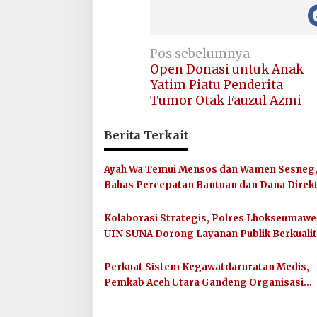
Navigasi
Pos sebelumnya
Open Donasi untuk Anak
pos
Yatim Piatu Penderita
Tumor Otak Fauzul Azmi
Berita Terkait
Ayah Wa Temui Mensos dan Wamen Sesneg
Bahas Percepatan Bantuan dan Dana Direkt
Presiden
Kolaborasi Strategis, Polres Lhokseumawe
UIN SUNA Dorong Layanan Publik Berkuali
Perkuat Sistem Kegawatdaruratan Medis,
Pemkab Aceh Utara Gandeng Organisasi
Kemanusiaan MER-C