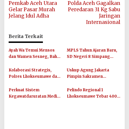
Pemkab Aceh Utara
Polda Aceh Gagalkan
pos
Gelar Pasar Murah
Peredaran 31 Kg Sabu
Jelang Idul Adha
Jaringan
Internasional
Berita Terkait
Ayah Wa Temui Mensos
MPLS Tahun Ajaran Baru,
dan Wamen Sesneg, Bahas
SD Negeri 8 Simpang
Percepatan Bantuan dan
Keuramat Siap Wujudkan
Dana Direktif Presiden
Sekolah Berkualitas dan
Kolaborasi Strategis,
Uskup Agung Jakarta
Berkarakter
Polres Lhokseumawe dan
Pimpin Sakramen
UIN SUNA Dorong
Perkawinan Carolus
Layanan Publik
Raditya dan Klara Fidelia
Perkuat Sistem
Pelindo Regional 1
Berkualitas
Kegawatdaruratan Medis,
Lhokseumawe Tebar 400
Pemkab Aceh Utara
Paket Takjil dan Santunan
Gandeng Organisasi
Anak Yatim di Bulan
Kemanusiaan MER-C
Ramadhan