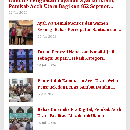
Dukung Penguatan Layanan Syariat Islam,
Pemkab Aceh Utara Bagikan 852 Sepmor
untuk Imum Gampong
27 Juli 2026
Ayah Wa Temui Mensos dan Wamen
Sesneg, Bahas Percepatan Bantuan dan
Dana Direktif Presiden
22 Juli 2026
Forum Pemred Nobatkan Ismail A Jalil
sebagai Bupati Terbaik Kategori
Komunikasi dan Informasi Publik
18 Juli 2026
Pemerintah Kabupaten Aceh Utara Gelar
Peusijuek dan Lepas Sambut Dandim
0103/AUT
17 Juli 2026
Bahas Dinamika Era Digital, Pemkab Aceh
Utara Fasilitasi Muzakarah Ulama
16 Juli 2026