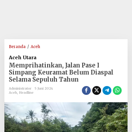
Memprihatinkan,
Beranda
/
Aceh
Jalan
Aceh Utara
Pase
Memprihatinkan, Jalan Pase I
I
Simpang Keuramat Belum Diaspal
Simpang
Selama Sepuluh Tahun
Keuramat
Belum
Administrator
5 Juni 2024
Diaspal
Aceh
,
Headline
Selama
Sepuluh
Tahun