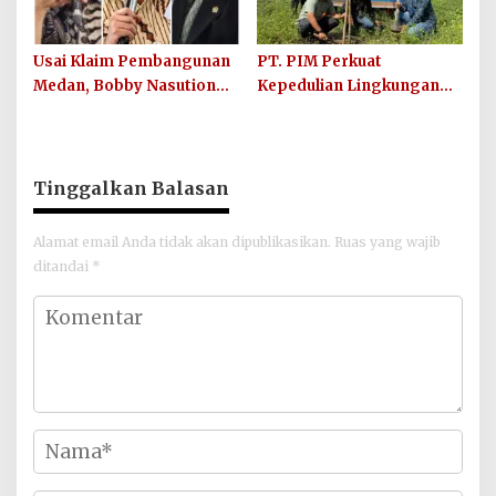
Usai Klaim Pembangunan
PT. PIM Perkuat
Medan, Bobby Nasution
Kepedulian Lingkungan
Didesak Buktikan Hasil,
Hijau Lewat Aksi Iklim dan
Bukan Sekadar Narasi
Penguatan Ekosistem
Politik
Tinggalkan Balasan
Alamat email Anda tidak akan dipublikasikan.
Ruas yang wajib
ditandai
*