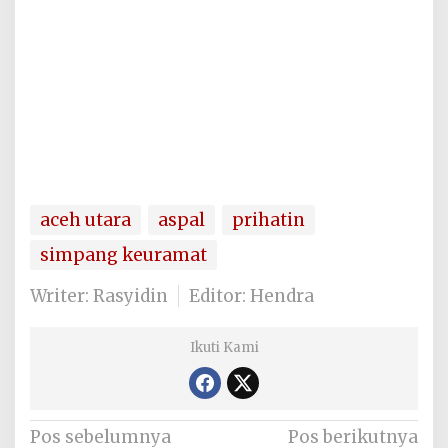
aceh utara
aspal
prihatin
simpang keuramat
Writer: Rasyidin
Editor: Hendra
Ikuti Kami
Navigasi
Pos sebelumnya
Pos berikutnya