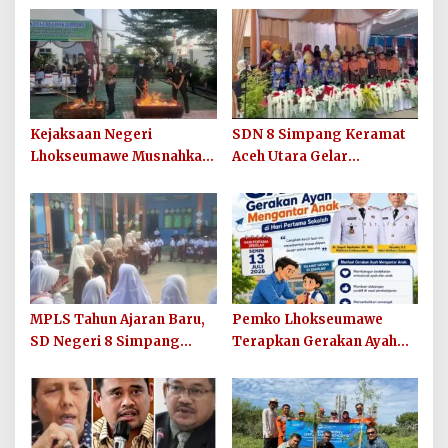
Kejaksaan Negeri
SDN 8 Simpang Keramat
Lhokseumawe Musnahkan
Aceh Utara Gelar
Barang Bukti Perkara
Penutupan MPLS Ramah
Berkekuatan Hukum Tetap
Tahun Ajaran 2026/2027
dan Sosialisasikan Lelang
Barang Rampasan
MPLS Tahun Ajaran Baru,
Pemko Lhokseumawe
SD Negeri 8 Simpang
Terapkan Gerakan Ayah
Keuramat Siap Wujudkan
Mengantar Anak ke
Sekolah Berkualitas dan
Sekolah
Berkarakter