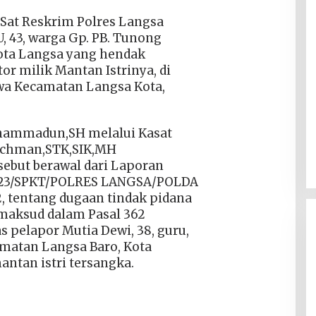
Sat Reskrim Polres Langsa
 43, warga Gp. PB. Tunong
ota Langsa yang hendak
r milik Mantan Istrinya, di
wa Kecamatan Langsa Kota,
hammadun,SH melalui Kasat
achman,STK,SIK,MH
sebut berawal dari Laporan
/2023/SPKT/POLRES LANGSA/POLDA
, tentang dugaan tindak pidana
maksud dalam Pasal 362
 pelapor Mutia Dewi, 38, guru,
matan Langsa Baro, Kota
ntan istri tersangka.