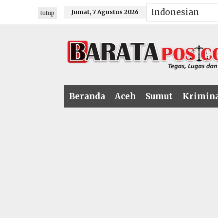
Lewati
Jumat, 7 Agustus 2026
tutup
ke
konten
Beranda
Aceh
Sumut
Krimin