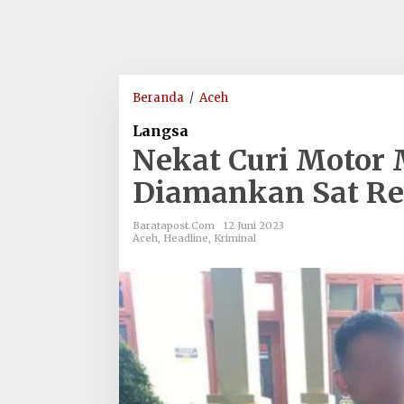
Nekat
Beranda
/
Aceh
Curi
Langsa
Motor
Nekat Curi Motor M
Mantan
Istri,
Diamankan Sat Re
Pria
ini
Baratapost.com
12 Juni 2023
Diamankan
Aceh
,
Headline
,
Kriminal
Sat
Reskrim
Polres
Langsa