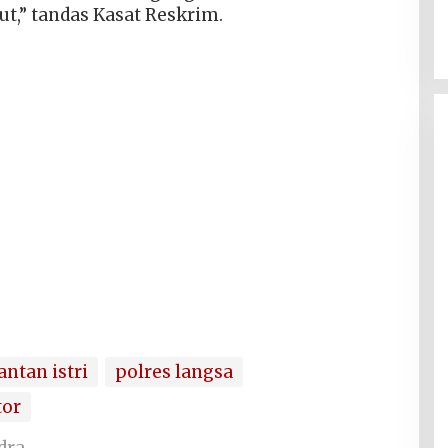
ut,” tandas Kasat Reskrim.
ntan istri
polres langsa
tor