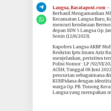
Langsa
,
Baratapost.com
–
Berhasil Mengamankan MU,
Kecamatan Langsa Baro, K
mencuri kendaraan Bermoto
depan SDN 5 Langsa Gp. Ja
Senin (12/6/2023).
Kapolres Langsa AKBP Mu
Reskrim Iptu Imam Aziz R
menjelaskan, peristiwa ter
Polisi Nomor : LP /92/VI
ACEH, Tanggal 08 Juni 2022
pencurian sebagaimana di
KUHPidana dengan identitas
warga Gp. PB. Tunong Keca
Langsa yang merupakan ma