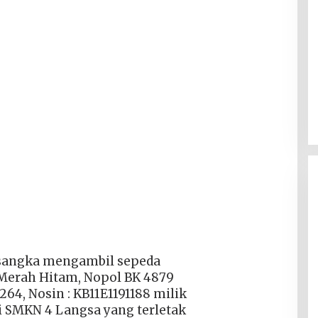
rsangka mengambil sepeda
Merah Hitam, Nopol BK 4879
4, Nosin : KB11E1191188 milik
i SMKN 4 Langsa yang terletak