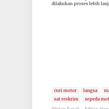
dilakukan proses lebih lanj
curi motor
langsa
ma
sat reskrim
sepeda mo