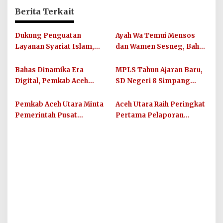
Berita Terkait
Dukung Penguatan
Ayah Wa Temui Mensos
Layanan Syariat Islam,
dan Wamen Sesneg, Bahas
Pemkab Aceh Utara
Percepatan Bantuan dan
Bagikan 852 Sepmor untuk
Dana Direktif Presiden
Bahas Dinamika Era
MPLS Tahun Ajaran Baru,
Imum Gampong
Digital, Pemkab Aceh
SD Negeri 8 Simpang
Utara Fasilitasi Muzakarah
Keuramat Siap Wujudkan
Ulama
Sekolah Berkualitas dan
Pemkab Aceh Utara Minta
Aceh Utara Raih Peringkat
Berkarakter
Pemerintah Pusat
Pertama Pelaporan
Percepat Bantuan
Standar Pelayanan
Pemulihan Ekonomi
Minimal
Penyintas Banjir