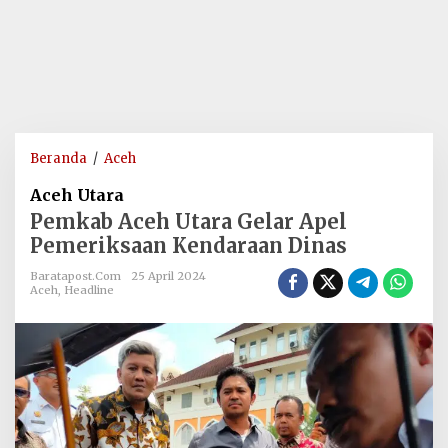
Pemkab
Beranda
/
Aceh
Aceh
Aceh Utara
Utara
Pemkab Aceh Utara Gelar Apel
Gelar
Pemeriksaan Kendaraan Dinas
Apel
Pemeriksaan
Baratapost.com
25 April 2024
Kendaraan
Aceh
,
Headline
Dinas