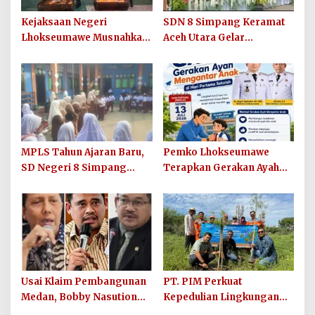
Kejaksaan Negeri
SDN 8 Simpang Keramat
Lhokseumawe Musnahkan
Aceh Utara Gelar
Barang Bukti Perkara
Penutupan MPLS Ramah
Berkekuatan Hukum Tetap
Tahun Ajaran 2026/2027
dan Sosialisasikan Lelang
Barang Rampasan
MPLS Tahun Ajaran Baru,
Pemko Lhokseumawe
SD Negeri 8 Simpang
Terapkan Gerakan Ayah
Keuramat Siap Wujudkan
Mengantar Anak ke
Sekolah Berkualitas dan
Sekolah
Berkarakter
Usai Klaim Pembangunan
PT. PIM Perkuat
Medan, Bobby Nasution
Kepedulian Lingkungan
Didesak Buktikan Hasil,
Hijau Lewat Aksi Iklim dan