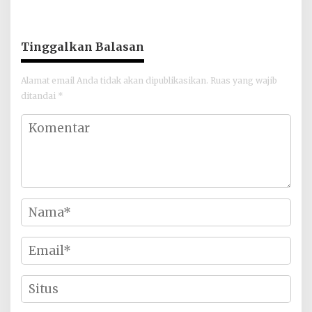
Bukan Sekadar Narasi
Penguatan Ekosistem
Politik
Tinggalkan Balasan
Alamat email Anda tidak akan dipublikasikan.
Ruas yang wajib
ditandai
*