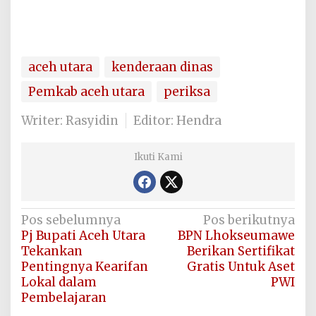
aceh utara
kenderaan dinas
Pemkab aceh utara
periksa
Writer: Rasyidin
Editor: Hendra
Ikuti Kami
Navigasi
Pos sebelumnya
Pos berikutnya
Pj Bupati Aceh Utara
BPN Lhokseumawe
pos
Tekankan
Berikan Sertifikat
Pentingnya Kearifan
Gratis Untuk Aset
Lokal dalam
PWI
Pembelajaran