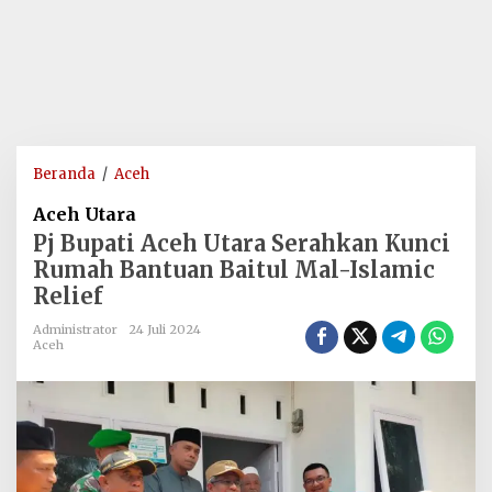
Pj
Beranda
/
Aceh
Bupati
Aceh Utara
Aceh
Pj Bupati Aceh Utara Serahkan Kunci
Utara
Rumah Bantuan Baitul Mal-Islamic
Serahkan
Relief
Kunci
Rumah
Administrator
24 Juli 2024
Bantuan
Aceh
Baitul
Mal-
Islamic
Relief