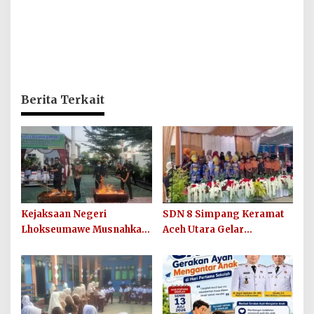
Berita Terkait
Kejaksaan Negeri
SDN 8 Simpang Keramat
Lhokseumawe Musnahkan
Aceh Utara Gelar
Barang Bukti Perkara
Penutupan MPLS Ramah
Berkekuatan Hukum Tetap
Tahun Ajaran 2026/2027
dan Sosialisasikan Lelang
Barang Rampasan