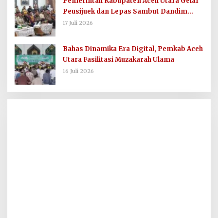
Pemerintah Kabupaten Aceh Utara Gelar
Peusijuek dan Lepas Sambut Dandim
0103/AUT
17 Juli 2026
Bahas Dinamika Era Digital, Pemkab Aceh
Utara Fasilitasi Muzakarah Ulama
16 Juli 2026