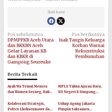
Ikuti Kami
Navigasi
Pos sebelumnya
Pos berikutnya
DPMPPKB Aceh Utara
Isak Tangis Keluarga
pos
dan BKKBN Aceh
Korban Warnai
Gelar Layanan KB
Rekonstruksi
dan KBKR di
Pembunuhan
Gampong Seureuke
Berita Terkait
Ayah Wa Temui Mensos
MPLS Tahun Ajaran Baru,
dan Wamen Sesneg, Bahas
SD Negeri 8 Simpang
Percepatan Bantuan dan
Keuramat Siap Wujudkan
Dana Direktif Presiden
Sekolah Berkualitas dan
Kolaborasi Strategis,
Uskup Agung Jakarta
Berkarakter
Polres Lhokseumawe dan
Pimpin Sakramen