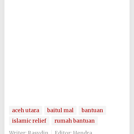
aceh utara
baitul mal
bantuan
islamic relief
rumah bantuan
Writer: Rasydin
Editor: Hendra