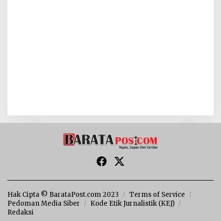
Hak Cipta © BarataPost.com 2023
Terms of Service
Pedoman Media Siber
Kode Etik Jurnalistik (KEJ)
Redaksi