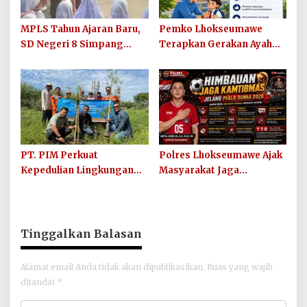
MPLS Tahun Ajaran Baru,
Pemko Lhokseumawe
SD Negeri 8 Simpang
Terapkan Gerakan Ayah
Keuramat Siap Wujudkan
Mengantar Anak ke
Sekolah Berkualitas dan
Sekolah
Berkarakter
PT. PIM Perkuat
Polres Lhokseumawe Ajak
Kepedulian Lingkungan
Masyarakat Jaga
Hijau Lewat Aksi Iklim dan
Kamtibmas dan Junjung
Penguatan Ekosistem
Sportivitas Jelang Piala
Dunia 2026
Tinggalkan Balasan
Alamat email Anda tidak akan dipublikasikan.
Ruas yang wajib
ditandai
*