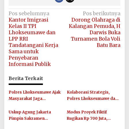
Navigasi
Pos sebelumnya
Pos berikutnya
Kantor Imigrasi
Dorong Olahraga di
pos
Kelas II TPI
Kalangan Pemuda, H
Lhokseumawe dan
Darwis Buka
LPP RRI
Turnamen Bola Voli
Tandatangani Kerja
Batu Bara
Sama untuk
Penyebaran
Informasi Publik
Berita Terkait
Polres Lhokseumawe Ajak
Kolaborasi Strategis,
Masyarakat Jaga
Polres Lhokseumawe dan
Kamtibmas dan Junjung
UIN SUNA Dorong
Sportivitas Jelang Piala
Layanan Publik
Uskup Agung Jakarta
Modus Proyek Fiktif
Dunia 2026
Berkualitas
Pimpin Sakramen
Rugikan Rp 700 Juta,
Perkawinan Carolus
Oknum PNS Bener Meriah