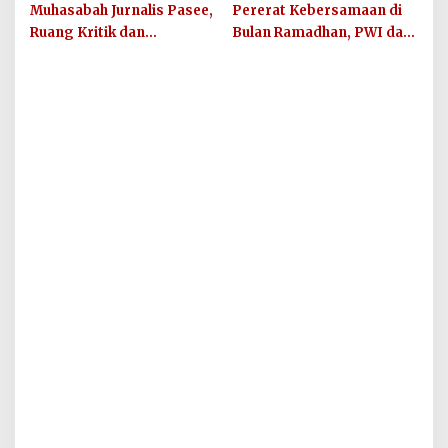
Raditya dan Klara Fidelia
Diamankan Polres
Muhasabah Jurnalis Pasee,
Pererat Kebersamaan di
Lhokseumawe
Ruang Kritik dan
Bulan Ramadhan, PWI dan
Silaturahmi Bersama
IKWI Kota Lhokseumawe
Unimal
Buka Puasa Bersama