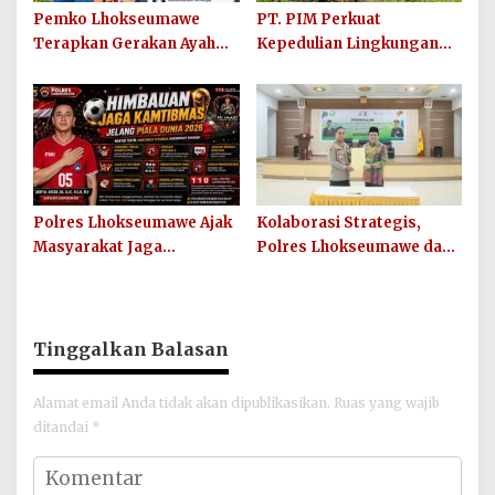
Pemko Lhokseumawe
PT. PIM Perkuat
Terapkan Gerakan Ayah
Kepedulian Lingkungan
Mengantar Anak ke
Hijau Lewat Aksi Iklim dan
Sekolah
Penguatan Ekosistem
Polres Lhokseumawe Ajak
Kolaborasi Strategis,
Masyarakat Jaga
Polres Lhokseumawe dan
Kamtibmas dan Junjung
UIN SUNA Dorong
Sportivitas Jelang Piala
Layanan Publik
Dunia 2026
Berkualitas
Tinggalkan Balasan
Alamat email Anda tidak akan dipublikasikan.
Ruas yang wajib
ditandai
*