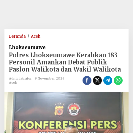
Polres
Beranda
/
Aceh
Lhokseumawe
Lhokseumawe
Kerahkan
Polres Lhokseumawe Kerahkan 183
183
Personil Amankan Debat Publik
Personil
Paslon Walikota dan Wakil Walikota
Amankan
Debat
Administrator
9 November 2024
Publik
Aceh
Paslon
Walikota
dan
Wakil
Walikota