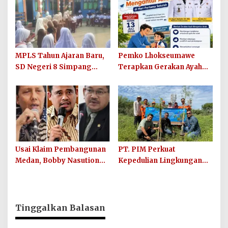
dan Sosialisasikan Lelang
Barang Rampasan
MPLS Tahun Ajaran Baru,
Pemko Lhokseumawe
SD Negeri 8 Simpang
Terapkan Gerakan Ayah
Keuramat Siap Wujudkan
Mengantar Anak ke
Sekolah Berkualitas dan
Sekolah
Berkarakter
Usai Klaim Pembangunan
PT. PIM Perkuat
Medan, Bobby Nasution
Kepedulian Lingkungan
Didesak Buktikan Hasil,
Hijau Lewat Aksi Iklim dan
Bukan Sekadar Narasi
Penguatan Ekosistem
Politik
Tinggalkan Balasan