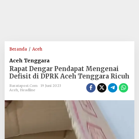
Rapat
Beranda
/
Aceh
Dengar
Aceh Tenggara
Pendapat
Rapat Dengar Pendapat Mengenai
Mengenai
Defisit di DPRK Aceh Tenggara Ricuh
Defisit
di
Baratapost.com
19 Juni 2023
DPRK
Aceh
,
Headline
Aceh
Tenggara
Ricuh