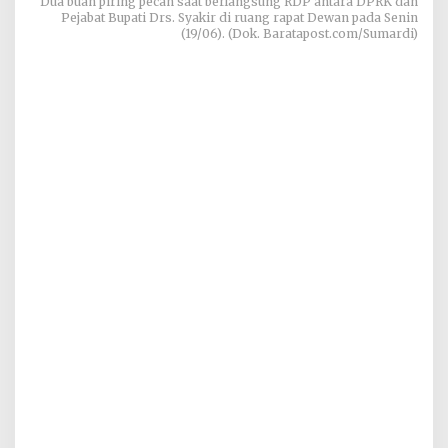
Dua buah piring pecah saat berlangsung RDP antara DPRK dan
Pejabat Bupati Drs. Syakir di ruang rapat Dewan pada Senin
(19/06). (Dok. Baratapost.com/Sumardi)