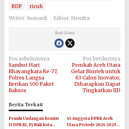
RDP
ricuh
Writer: Sumardi
Editor: Hendra
Ikuti Kami
Navigasi
Pos sebelumnya
Pos berikutnya
Sambut Hari
Pemkab Aceh Utara
pos
Bhayangkara Ke-77,
Gelar Bimtek untuk
Polres Langsa
63 Calon Inovator,
Berikan 500 Paket
Diharapkan Dapat
Baksos
Tingkatkan IID
Berita Terkait
Penuhi Undangan Komisi
45 Anggota DPRK Aceh
II DPR RI, Pj Wali Kota
Utara Periode 2024-2029