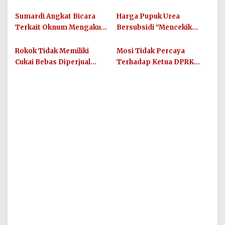
Lhokseumawe Hadiri
Resmi Dilantik
Rakor dan RDP Pilkada
Sumardi Angkat Bicara
Harga Pupuk Urea
2024
Terkait Oknum Mengaku
Bersubsidi “Mencekik
Ketua PWI Aceh Tenggara
Leher” Petani di Agara
Minta Uang Kepada Kades
Rokok Tidak Memiliki
Mosi Tidak Percaya
Cukai Bebas Diperjual
Terhadap Ketua DPRK
Belikan di Aceh Tenggara
Aceh Tenggara Dinilai
Upaya Pembunuhan
Karakter