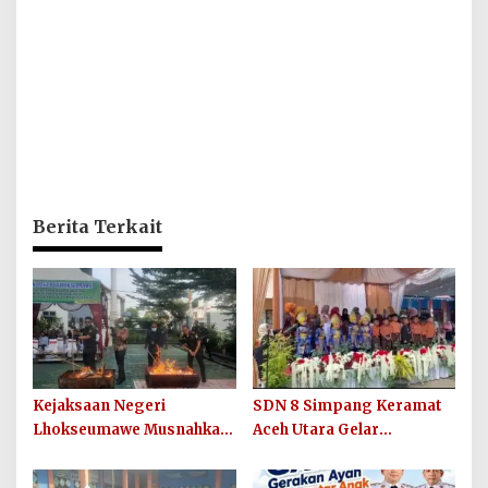
Berita Terkait
Kejaksaan Negeri
SDN 8 Simpang Keramat
Lhokseumawe Musnahkan
Aceh Utara Gelar
Barang Bukti Perkara
Penutupan MPLS Ramah
Berkekuatan Hukum Tetap
Tahun Ajaran 2026/2027