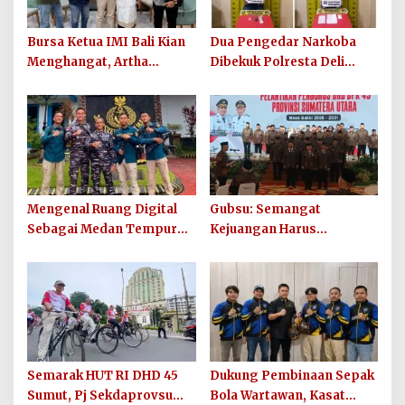
Bursa Ketua IMI Bali Kian
Dua Pengedar Narkoba
Menghangat, Artha
Dibekuk Polresta Deli
Wirawan Deklarasikan
Serdang di Pagar Merbau,
Kesiapan Maju
Peredaran Sabu Kembali
Digagalkan
Mengenal Ruang Digital
Gubsu: Semangat
Sebagai Medan Tempur
Kejuangan Harus
Modern yang Tak Pernah
Ditularkan di 33 Kabupaten
Mengenal Gencatan
Kota Sumut
Senjata
Semarak HUT RI DHD 45
Dukung Pembinaan Sepak
Sumut, Pj Sekdaprovsu
Bola Wartawan, Kasat