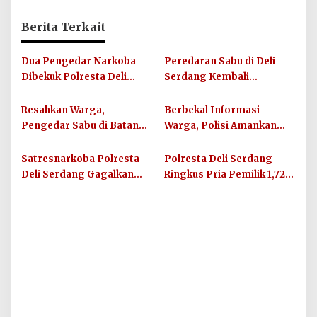
Berita Terkait
Dua Pengedar Narkoba
Peredaran Sabu di Deli
Dibekuk Polresta Deli
Serdang Kembali
Serdang di Pagar Merbau,
Terungkap, Polisi
Peredaran Sabu Kembali
Amankan Pelaku Beserta
Resahkan Warga,
Berbekal Informasi
Digagalkan
Barang Bukti
Pengedar Sabu di Batang
Warga, Polisi Amankan
Kuis Ditangkap Satres
Pria dengan Ganja 7,43
Narkoba Polresta Deli
Gram di Deli Serdang
Satresnarkoba Polresta
Polresta Deli Serdang
Serdang
Deli Serdang Gagalkan
Ringkus Pria Pemilik 1,72
Pelarian Pengedar Sabu di
Gram Sabu di Kecamatan
Pagar Merbau, Sita
Beringin
Ekstasi dan Sabu