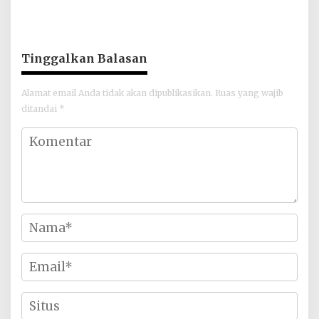
Tekankan Pentingnya
Narkoba Polres Batu Bara
Karya, Prestasi, dan
Berikan Bantuan Bola
Persatuan Bangsa
untuk Sinergi SC
Tinggalkan Balasan
Alamat email Anda tidak akan dipublikasikan.
Ruas yang wajib
ditandai
*