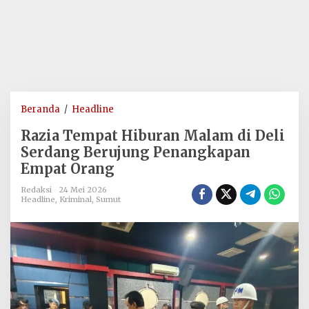
Razia
Beranda
/
Headline
Tempat
Razia Tempat Hiburan Malam di Deli
Hiburan
Serdang Berujung Penangkapan
Malam
Empat Orang
di
Deli
Redaksi
24 Mei 2026
Serdang
Headline
,
Kriminal
,
Sumut
Berujung
Penangkapan
Empat
Orang