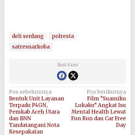
deli serdang
polresta
satresnarkoba
Ikuti Kami
Navigasi
Pos sebelumnya
Pos berikutnya
Bentuk Unit Layanan
Film “Suamiku
pos
Terpadu P4GN,
Lukaku” Angkat Isu
Pemkab Aceh Utara
Mental Health Lewat
dan BNN
Fun Run dan Car Free
Tandatangani Nota
Day
Kesepakatan