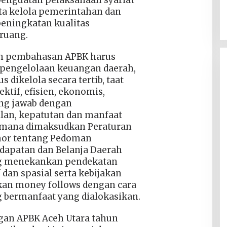
nguatan pelaksanaan syariat
ta kelola pemerintahan dan
 peningkatan kualitas
 ruang.
an pembahasan APBK harus
pengelolaan keuangan daerah,
 dikelola secara tertib, taat
ktif, efisien, ekonomis,
ng jawab dengan
lan, kepatutan dan manfaat
imana dimaksudkan Peraturan
mor tentang Pedoman
apatan dan Belanja Daerah
g menekankan pendekatan
f dan spasial serta kebijakan
kan money follows dengan cara
bermanfaat yang dialokasikan.
gan APBK Aceh Utara tahun