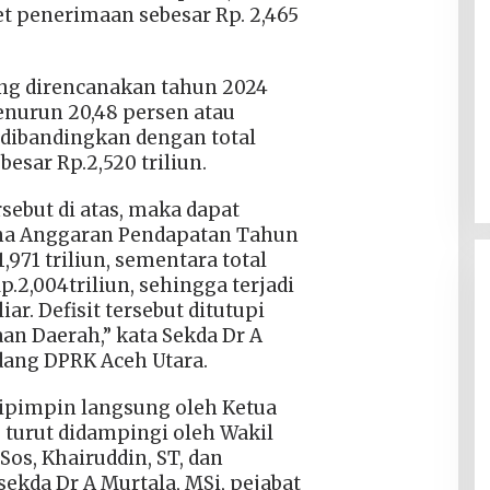
get penerimaan sebesar Rp. 2,465
ang direncanakan tahun 2024
menurun 20,48 persen atau
a dibandingkan dengan total
esar Rp.2,520 triliun.
sebut di atas, maka dapat
na Anggaran Pendapatan Tahun
971 triliun, sementara total
.2,004triliun, sehingga terjadi
iar. Defisit tersebut ditutupi
n Daerah,” kata Sekda Dr A
dang DPRK Aceh Utara.
dipimpin langsung oleh Ketua
, turut didampingi oleh Wakil
Sos, Khairuddin, ST, dan
sekda Dr A Murtala, MSi, pejabat