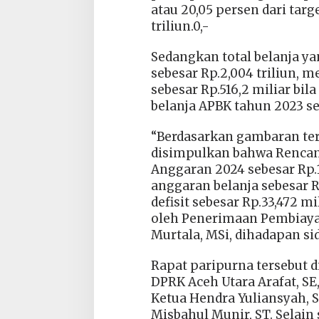
atau 20,05 persen dari tar
triliun.0,-
Sedangkan total belanja y
sebesar Rp.2,004 triliun, 
sebesar Rp.516,2 miliar bil
belanja APBK tahun 2023 seb
“Berdasarkan gambaran ter
disimpulkan bahwa Renca
Anggaran 2024 sebesar Rp.1,
anggaran belanja sebesar Rp
defisit sebesar Rp.33,472 mil
oleh Penerimaan Pembiayaa
Murtala, MSi, dihadapan si
Rapat paripurna tersebut 
DPRK Aceh Utara Arafat, SE
Ketua Hendra Yuliansyah, S
Misbahul Munir, ST. Selain 