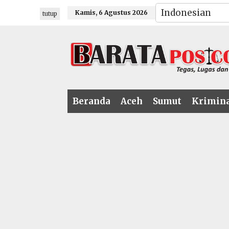
Lewati
Kamis, 6 Agustus 2026
tutup
ke
konten
Beranda
Aceh
Sumut
Krimin