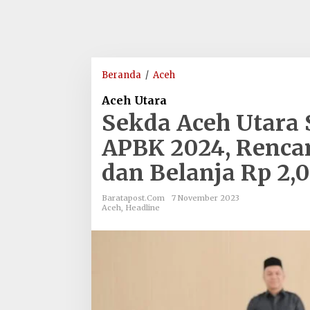
Sekda
Beranda
/
Aceh
Aceh
Aceh Utara
Utara
Sekda Aceh Utara
Sampaikan
Rancangan
APBK 2024, Rencan
APBK
dan Belanja Rp 2,
2024,
Rencana
Penerimaan
Baratapost.com
7 November 2023
Aceh
,
Headline
Rp
1,971
T
dan
Belanja
Rp
2,004