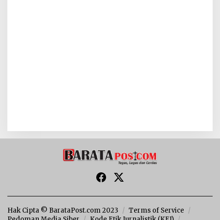
Hak Cipta © BarataPost.com 2023
Terms of Service
Pedoman Media Siber
Kode Etik Jurnalistik (KEJ)