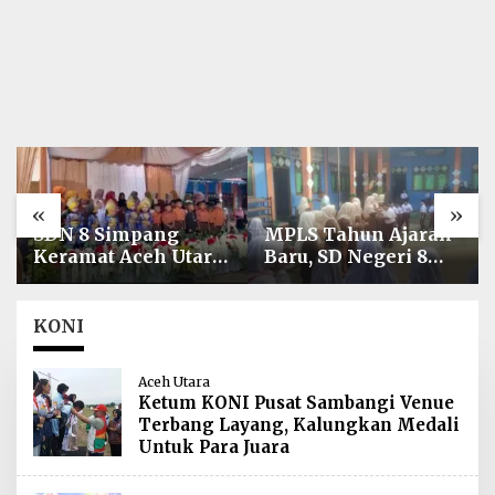
«
»
SDN 8 Simpang
MPLS Tahun Ajaran
Keramat Aceh Utara
Baru, SD Negeri 8
Gelar Penutupan
Simpang Keuramat
MPLS Ramah Tahun
Siap Wujudkan
Ajaran 2026/2027
Sekolah Berkualitas
KONI
dan Berkarakter
Aceh Utara
Ketum KONI Pusat Sambangi Venue
Terbang Layang, Kalungkan Medali
Untuk Para Juara