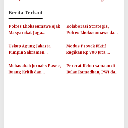
Berita Terkait
Polres Lhokseumawe Ajak
Kolaborasi Strategis,
Masyarakat Jaga
Polres Lhokseumawe dan
Kamtibmas dan Junjung
UIN SUNA Dorong
Sportivitas Jelang Piala
Layanan Publik
Uskup Agung Jakarta
Modus Proyek Fiktif
Dunia 2026
Berkualitas
Pimpin Sakramen
Rugikan Rp 700 Juta,
Perkawinan Carolus
Oknum PNS Bener Meriah
Raditya dan Klara Fidelia
Diamankan Polres
Muhasabah Jurnalis Pasee,
Pererat Kebersamaan di
Lhokseumawe
Ruang Kritik dan
Bulan Ramadhan, PWI dan
Silaturahmi Bersama
IKWI Kota Lhokseumawe
Unimal
Buka Puasa Bersama