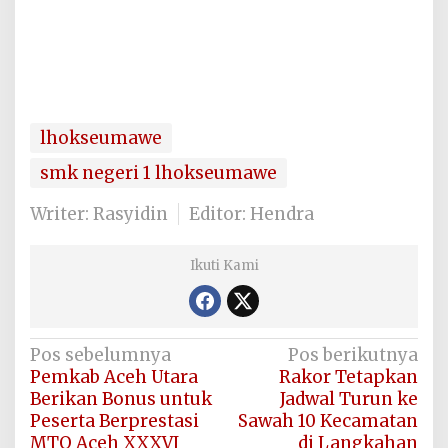
lhokseumawe
smk negeri 1 lhokseumawe
Writer: Rasyidin
Editor: Hendra
Ikuti Kami
Navigasi
Pos sebelumnya
Pos berikutnya
Pemkab Aceh Utara
Rakor Tetapkan
pos
Berikan Bonus untuk
Jadwal Turun ke
Peserta Berprestasi
Sawah 10 Kecamatan
MTQ Aceh XXXVI
di Langkahan