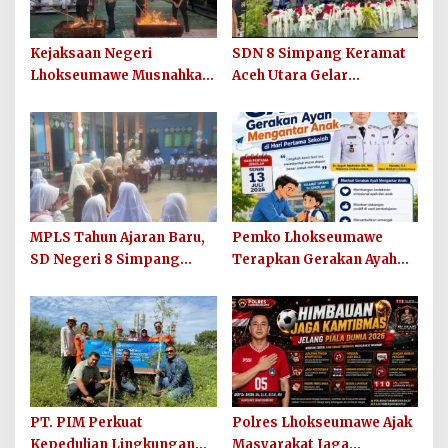
Kejaksaan Negeri
SDN 8 Simpang Keramat
Lhokseumawe Musnahkan
Aceh Utara Gelar
Barang Bukti Perkara
Penutupan MPLS Ramah
Berkekuatan Hukum Tetap
Tahun Ajaran 2026/2027
dan Sosialisasikan Lelang
Barang Rampasan
MPLS Tahun Ajaran Baru,
Pemko Lhokseumawe
SD Negeri 8 Simpang
Terapkan Gerakan Ayah
Keuramat Siap Wujudkan
Mengantar Anak ke
Sekolah Berkualitas dan
Sekolah
Berkarakter
PT. PIM Perkuat
Polres Lhokseumawe Ajak
Kepedulian Lingkungan
Masyarakat Jaga