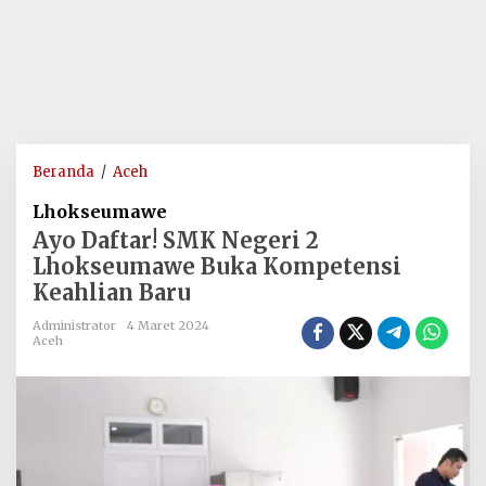
Ayo
Beranda
/
Aceh
Daftar!
Lhokseumawe
SMK
Ayo Daftar! SMK Negeri 2
Negeri
Lhokseumawe Buka Kompetensi
2
Keahlian Baru
Lhokseumawe
Buka
Administrator
4 Maret 2024
Kompetensi
Aceh
Keahlian
Baru