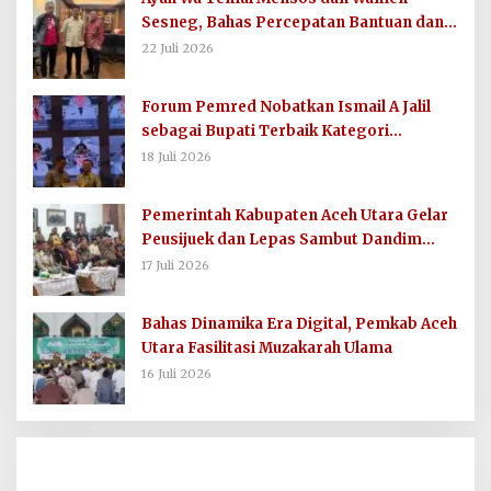
Sesneg, Bahas Percepatan Bantuan dan
Dana Direktif Presiden
22 Juli 2026
Forum Pemred Nobatkan Ismail A Jalil
sebagai Bupati Terbaik Kategori
Komunikasi dan Informasi Publik
18 Juli 2026
Pemerintah Kabupaten Aceh Utara Gelar
Peusijuek dan Lepas Sambut Dandim
0103/AUT
17 Juli 2026
Bahas Dinamika Era Digital, Pemkab Aceh
Utara Fasilitasi Muzakarah Ulama
16 Juli 2026