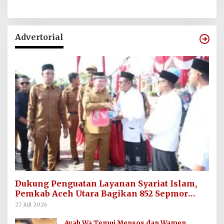
Advertorial
Dukung Penguatan Layanan Syariat Islam,
Pemkab Aceh Utara Bagikan 852 Sepmor
untuk Imum Gampong
27 Juli 2026
Ayah Wa Temui Mensos dan Wamen