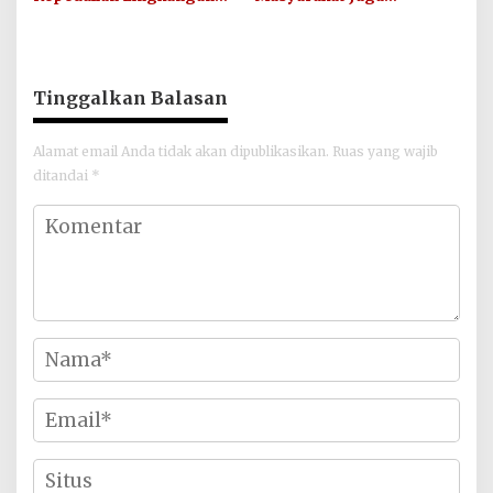
Hijau Lewat Aksi Iklim dan
Kamtibmas dan Junjung
Penguatan Ekosistem
Sportivitas Jelang Piala
Dunia 2026
Tinggalkan Balasan
Alamat email Anda tidak akan dipublikasikan.
Ruas yang wajib
ditandai
*