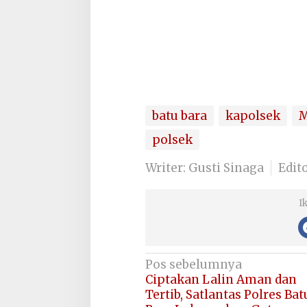
batu bara
kapolsek
M
polsek
Writer: Gusti Sinaga
Edit
I
Navigasi
Pos sebelumnya
Ciptakan Lalin Aman dan
pos
Tertib, Satlantas Polres Bat