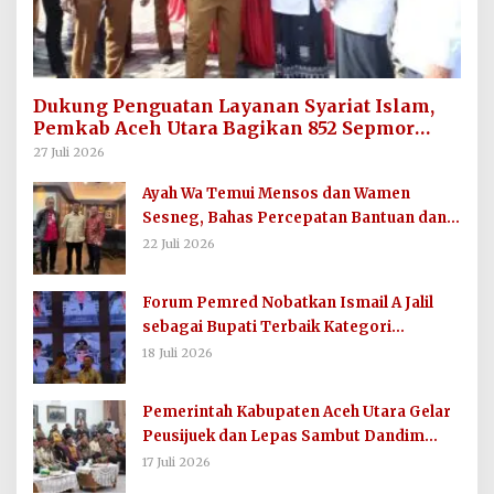
Dukung Penguatan Layanan Syariat Islam,
Pemkab Aceh Utara Bagikan 852 Sepmor
untuk Imum Gampong
27 Juli 2026
Ayah Wa Temui Mensos dan Wamen
Sesneg, Bahas Percepatan Bantuan dan
Dana Direktif Presiden
22 Juli 2026
Forum Pemred Nobatkan Ismail A Jalil
sebagai Bupati Terbaik Kategori
Komunikasi dan Informasi Publik
18 Juli 2026
Pemerintah Kabupaten Aceh Utara Gelar
Peusijuek dan Lepas Sambut Dandim
0103/AUT
17 Juli 2026