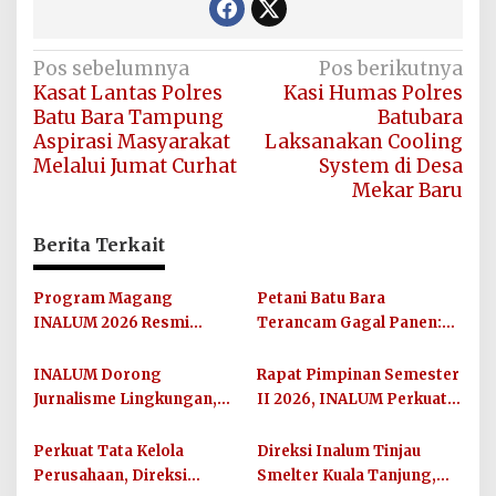
Navigasi
Pos sebelumnya
Pos berikutnya
Kasat Lantas Polres
Kasi Humas Polres
pos
Batu Bara Tampung
Batubara
Aspirasi Masyarakat
Laksanakan Cooling
Melalui Jumat Curhat
System di Desa
Mekar Baru
Berita Terkait
Program Magang
Petani Batu Bara
INALUM 2026 Resmi
Terancam Gagal Panen:
Dibuka, Siapkan Talenta
Mesin Pengisap Air Sawah
Muda Hadapi Dunia Kerja
Digondol Pencuri
INALUM Dorong
Rapat Pimpinan Semester
Jurnalisme Lingkungan,
II 2026, INALUM Perkuat
IN-Journal Chapter II
Sinergi dan Arah Strategis
Lahirkan 65 Karya
Perusahaan
Perkuat Tata Kelola
Direksi Inalum Tinjau
Konservasi
Perusahaan, Direksi
Smelter Kuala Tanjung,