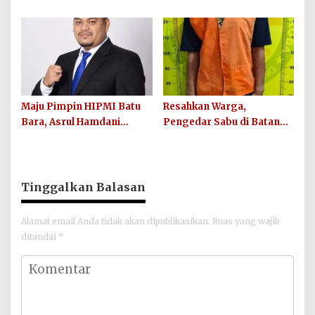
Narkoba Polres Batu Bara
Terungkap, Polisi
Berikan Bantuan Bola
Amankan Pelaku Beserta
untuk Sinergi SC
Barang Bukti
Maju Pimpin HIPMI Batu
Resahkan Warga,
Bara, Asrul Hamdani
Pengedar Sabu di Batang
Damanik Usung Semangat
Kuis Ditangkap Satres
Rumah Besar Pengusaha
Narkoba Polresta Deli
Muda
Serdang
Tinggalkan Balasan
Alamat email Anda tidak akan dipublikasikan.
Ruas yang wajib
ditandai
*