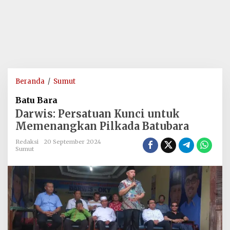
Darwis:
Beranda
/
Sumut
Persatuan
Batu Bara
Kunci
Darwis: Persatuan Kunci untuk
untuk
Memenangkan Pilkada Batubara
Memenangkan
Pilkada
Redaksi
20 September 2024
Batubara
Sumut