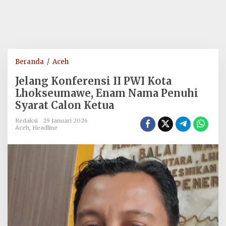
Jelang
Beranda
/
Aceh
Konferensi
Jelang Konferensi II PWI Kota
II
Lhokseumawe, Enam Nama Penuhi
PWI
Syarat Calon Ketua
Kota
Lhokseumawe,
Redaksi
29 Januari 2026
Enam
Aceh
,
Headline
Nama
Penuhi
Syarat
Calon
Ketua