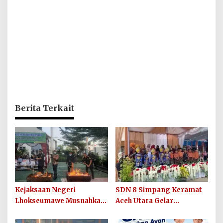
Berita Terkait
Kejaksaan Negeri
SDN 8 Simpang Keramat
Lhokseumawe Musnahkan
Aceh Utara Gelar
Barang Bukti Perkara
Penutupan MPLS Ramah
Berkekuatan Hukum Tetap
Tahun Ajaran 2026/2027