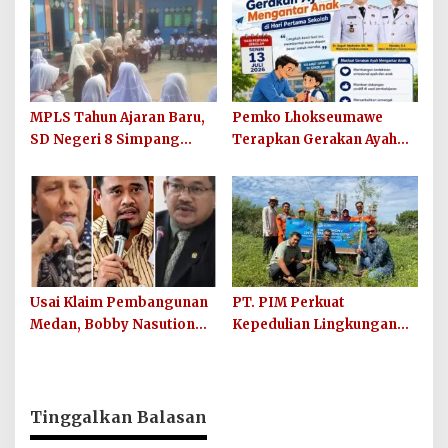
dan Sosialisasikan Lelang
Barang Rampasan
MPLS Tahun Ajaran Baru,
Pemko Lhokseumawe
SD Negeri 8 Simpang
Terapkan Gerakan Ayah
Keuramat Siap Wujudkan
Mengantar Anak ke
Sekolah Berkualitas dan
Sekolah
Berkarakter
Usai Klaim Pembangunan
PT. PIM Perkuat
Medan, Bobby Nasution
Kepedulian Lingkungan
Didesak Buktikan Hasil,
Hijau Lewat Aksi Iklim dan
Bukan Sekadar Narasi
Penguatan Ekosistem
Politik
Tinggalkan Balasan