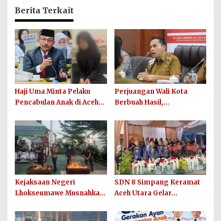
Berita Terkait
Haji Uma Minta Pelaku
Perjuangan Wali Kota
Pencabulan Anak di Aceh
Berbuah Hasil,
Tamiang Diproses Secara
Lhokseumawe Terima
Hukum, Sesuai UU Nomor
Tambahan DAU Rp86,95
12 Tahun 2022 Tentang
Miliar untuk Perkuat
TPKS
Belanja ASN 2026
Kejaksaan Negeri
SDN 8 Simpang Keramat
Lhokseumawe Musnahkan
Aceh Utara Gelar
Barang Bukti Perkara
Penutupan MPLS Ramah
Berkekuatan Hukum Tetap
Tahun Ajaran 2026/2027