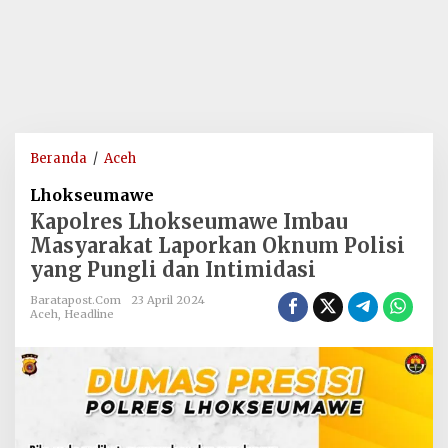
Kapolres
Beranda
/
Aceh
Lhokseumawe
Lhokseumawe
Imbau
Kapolres Lhokseumawe Imbau
Masyarakat
Masyarakat Laporkan Oknum Polisi
Laporkan
yang Pungli dan Intimidasi
Oknum
Polisi
Baratapost.com
23 April 2024
yang
Aceh
,
Headline
Pungli
dan
Intimidasi