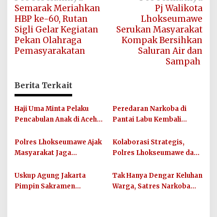
Semarak Meriahkan
Pj Walikota
pos
HBP ke-60, Rutan
Lhokseumawe
Sigli Gelar Kegiatan
Serukan Masyarakat
Pekan Olahraga
Kompak Bersihkan
Pemasyarakatan
Saluran Air dan
Sampah
Berita Terkait
Haji Uma Minta Pelaku
Peredaran Narkoba di
Pencabulan Anak di Aceh
Pantai Labu Kembali
Tamiang Diproses Secara
Terungkap, Polisi
Hukum, Sesuai UU Nomor
Amankan Pemilik Sabu
Polres Lhokseumawe Ajak
Kolaborasi Strategis,
12 Tahun 2022 Tentang
Masyarakat Jaga
Polres Lhokseumawe dan
TPKS
Kamtibmas dan Junjung
UIN SUNA Dorong
Sportivitas Jelang Piala
Layanan Publik
Uskup Agung Jakarta
Tak Hanya Dengar Keluhan
Dunia 2026
Berkualitas
Pimpin Sakramen
Warga, Satres Narkoba
Perkawinan Carolus
Deli Serdang Juga Berbagi
Raditya dan Klara Fidelia
Tali Asih untuk Anak Yatim