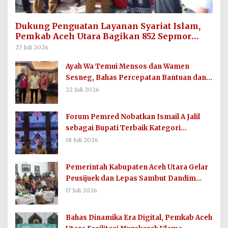
Dukung Penguatan Layanan Syariat Islam,
Pemkab Aceh Utara Bagikan 852 Sepmor
untuk Imum Gampong
27 Juli 2026
Ayah Wa Temui Mensos dan Wamen
Sesneg, Bahas Percepatan Bantuan dan
Dana Direktif Presiden
22 Juli 2026
Forum Pemred Nobatkan Ismail A Jalil
sebagai Bupati Terbaik Kategori
Komunikasi dan Informasi Publik
18 Juli 2026
Pemerintah Kabupaten Aceh Utara Gelar
Peusijuek dan Lepas Sambut Dandim
0103/AUT
17 Juli 2026
Bahas Dinamika Era Digital, Pemkab Aceh