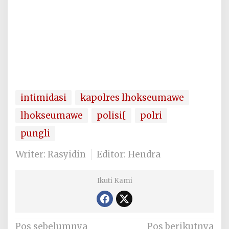
intimidasi
kapolres lhokseumawe
lhokseumawe
polisi[
polri
pungli
Writer: Rasyidin
Editor: Hendra
Ikuti Kami
Navigasi
Pos sebelumnya
Pos berikutnya