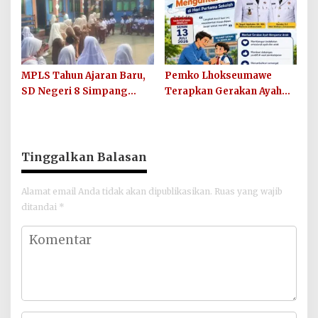
dan Sosialisasikan Lelang
Barang Rampasan
MPLS Tahun Ajaran Baru,
Pemko Lhokseumawe
SD Negeri 8 Simpang
Terapkan Gerakan Ayah
Keuramat Siap Wujudkan
Mengantar Anak ke
Sekolah Berkualitas dan
Sekolah
Berkarakter
Tinggalkan Balasan
Alamat email Anda tidak akan dipublikasikan.
Ruas yang wajib
ditandai
*