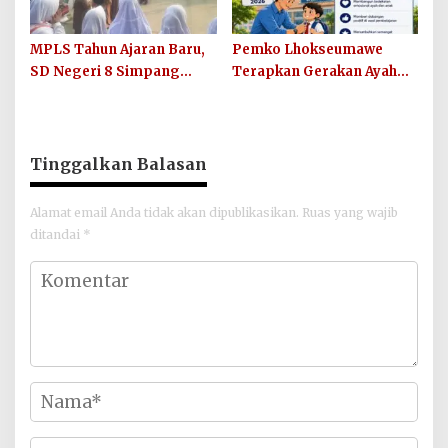
MPLS Tahun Ajaran Baru,
Pemko Lhokseumawe
SD Negeri 8 Simpang
Terapkan Gerakan Ayah
Keuramat Siap Wujudkan
Mengantar Anak ke
Sekolah Berkualitas dan
Sekolah
Berkarakter
Tinggalkan Balasan
Alamat email Anda tidak akan dipublikasikan.
Ruas yang wajib
ditandai
*