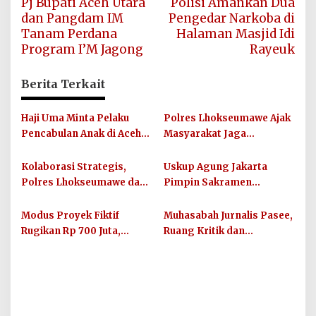
Pj Bupati Aceh Utara
Polisi Amankan Dua
pos
dan Pangdam IM
Pengedar Narkoba di
Tanam Perdana
Halaman Masjid Idi
Program I’M Jagong
Rayeuk
Berita Terkait
Haji Uma Minta Pelaku
Polres Lhokseumawe Ajak
Pencabulan Anak di Aceh
Masyarakat Jaga
Tamiang Diproses Secara
Kamtibmas dan Junjung
Hukum, Sesuai UU Nomor
Sportivitas Jelang Piala
Kolaborasi Strategis,
Uskup Agung Jakarta
12 Tahun 2022 Tentang
Dunia 2026
Polres Lhokseumawe dan
Pimpin Sakramen
TPKS
UIN SUNA Dorong
Perkawinan Carolus
Layanan Publik
Raditya dan Klara Fidelia
Modus Proyek Fiktif
Muhasabah Jurnalis Pasee,
Berkualitas
Rugikan Rp 700 Juta,
Ruang Kritik dan
Oknum PNS Bener Meriah
Silaturahmi Bersama
Diamankan Polres
Unimal
Lhokseumawe