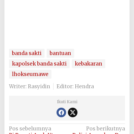
banda sakti
bantuan
kapolsek banda sakti
kebakaran
lhokseumawe
Writer: Rasyidin
Editor: Hendra
Ikuti Kami
Navigasi
Pos sebelumnya
Pos berikutnya