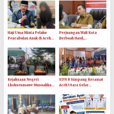
Haji Uma Minta Pelaku
Perjuangan Wali Kota
Pencabulan Anak di Aceh
Berbuah Hasil,
Tamiang Diproses Secara
Lhokseumawe Terima
Hukum, Sesuai UU Nomor
Tambahan DAU Rp86,95
12 Tahun 2022 Tentang
Miliar untuk Perkuat
TPKS
Belanja ASN 2026
Kejaksaan Negeri
SDN 8 Simpang Keramat
Lhokseumawe Musnahkan
Aceh Utara Gelar
Barang Bukti Perkara
Penutupan MPLS Ramah
Berkekuatan Hukum Tetap
Tahun Ajaran 2026/2027
dan Sosialisasikan Lelang
Barang Rampasan