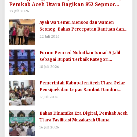
Pemkab Aceh Utara Bagikan 852 Sepmor
untuk Imum Gampong
27 Juli 2026
Ayah Wa Temui Mensos dan Wamen
Sesneg, Bahas Percepatan Bantuan dan
Dana Direktif Presiden
22 Juli 2026
Forum Pemred Nobatkan Ismail A Jalil
sebagai Bupati Terbaik Kategori
Komunikasi dan Informasi Publik
18 Juli 2026
Pemerintah Kabupaten Aceh Utara Gelar
Peusijuek dan Lepas Sambut Dandim
0103/AUT
17 Juli 2026
Bahas Dinamika Era Digital, Pemkab Aceh
Utara Fasilitasi Muzakarah Ulama
16 Juli 2026