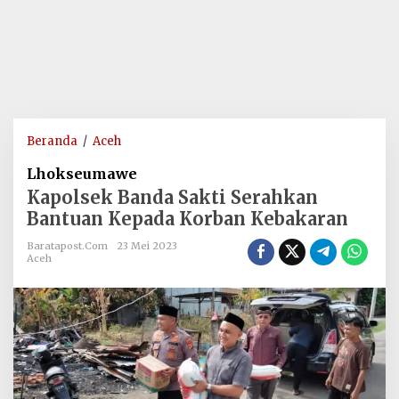
Kapolsek
Beranda
/
Aceh
Banda
Lhokseumawe
Sakti
Kapolsek Banda Sakti Serahkan
Serahkan
Bantuan Kepada Korban Kebakaran
Bantuan
Kepada
Baratapost.com
23 Mei 2023
Korban
Aceh
Kebakaran