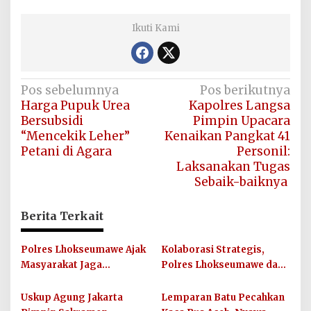
Ikuti Kami
Navigasi
Pos sebelumnya
Pos berikutnya
Harga Pupuk Urea
Kapolres Langsa
pos
Bersubsidi
Pimpin Upacara
“Mencekik Leher”
Kenaikan Pangkat 41
Petani di Agara
Personil:
Laksanakan Tugas
Sebaik-baiknya
Berita Terkait
Polres Lhokseumawe Ajak
Kolaborasi Strategis,
Masyarakat Jaga
Polres Lhokseumawe dan
Kamtibmas dan Junjung
UIN SUNA Dorong
Sportivitas Jelang Piala
Layanan Publik
Uskup Agung Jakarta
Lemparan Batu Pecahkan
Dunia 2026
Berkualitas