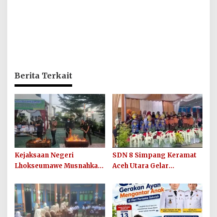
Berita Terkait
Kejaksaan Negeri
SDN 8 Simpang Keramat
Lhokseumawe Musnahkan
Aceh Utara Gelar
Barang Bukti Perkara
Penutupan MPLS Ramah
Berkekuatan Hukum Tetap
Tahun Ajaran 2026/2027
dan Sosialisasikan Lelang
Barang Rampasan