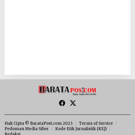
Hak Cipta © BarataPost.com 2023
Terms of Service
Pedoman Media Siber
Kode Etik Jurnalistik (KEJ)
Redaksi