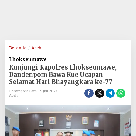
Kunjungi
Beranda
/
Aceh
Kapolres
Lhokseumawe
Lhokseumawe,
Kunjungi Kapolres Lhokseumawe,
Dandenpom
Dandenpom Bawa Kue Ucapan
Bawa
Selamat Hari Bhayangkara ke-77
Kue
Ucapan
Baratapost.com
4 Juli 2023
Selamat
Aceh
Hari
Bhayangkara
ke-
77