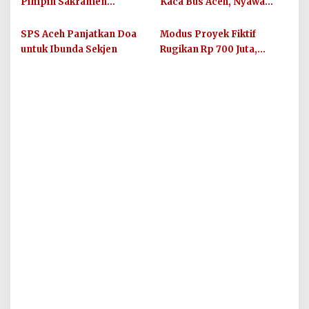
Pimpin Sakramen
Kaca Bus Aceh, Nyawa
Perkawinan Carolus
Balita dan Ibunya
Raditya dan Klara Fidelia
Terancam
SPS Aceh Panjatkan Doa
Modus Proyek Fiktif
untuk Ibunda Sekjen
Rugikan Rp 700 Juta,
Oknum PNS Bener Meriah
Diamankan Polres
Lhokseumawe