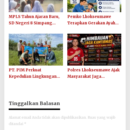
MPLS Tahun Ajaran Baru,
Pemko Lhokseumawe
SD Negeri 8 Simpang
Terapkan Gerakan Ayah
Keuramat Siap Wujudkan
Mengantar Anak ke
Sekolah Berkualitas dan
Sekolah
Berkarakter
PT. PIM Perkuat
Polres Lhokseumawe Ajak
Kepedulian Lingkungan
Masyarakat Jaga
Hijau Lewat Aksi Iklim dan
Kamtibmas dan Junjung
Penguatan Ekosistem
Sportivitas Jelang Piala
Dunia 2026
Tinggalkan Balasan
Alamat email Anda tidak akan dipublikasikan.
Ruas yang wajib
ditandai
*